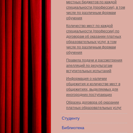
местных бюджетов по каждой
специальности (профессии), в том
числе по различным формам
обучения
Количество мест по каждой
специальности (профессии) по
договорам об оказании платных
образовательных услуг, в том
числе по различным формам
обучения
Правила подачи и рассмотрения
апелляций по результатам
вступительных испытаний
Информация о наличии
общежития и количестве мест в
общежитиях, выделяемых для
иногородних поступающих
Образец договора об оказании
платных образовательных услуг
Студенту
Библиотека