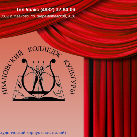
Тел./факс
(4932)
32-84-06
53012 г. Иваново, пр. Шереметевский, д.16
туденческий корпус спасателей)