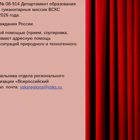
 № 08-914 Департамент образования
на гуманитарные миссии ВСКС
2026 года.
ажданин России.
ой помощью (прием, сортировка,
зывают адресную помощь
итуаций природного и техногенного
чальника отдела регионального
изации «Всероссийский
эл. почта:
vsksregions@vsks.ru
.