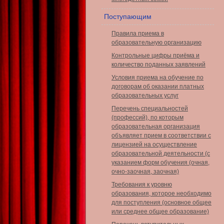
Поступающим
Правила приема в
образовательную организацию
Контрольные цифры приёма и
количество поданных заявлений
Условия приема на обучение по
договорам об оказании платных
образовательных услуг
Перечень специальностей
(профессий), по которым
образовательная организация
объявляет прием в соответствии с
лицензией на осуществление
образовательной деятельности (с
указанием форм обучения (очная,
очно-заочная, заочная)
Требования к уровню
образования, которое необходимо
для поступления (основное общее
или среднее общее образование)