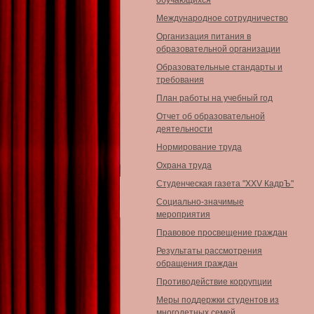
обучающихся
Международное сотрудничество
Организация питания в
образовательной организации
Образовательные стандарты и
требования
План работы на учебный год
Отчет об образовательной
деятельности
Нормирование труда
Охрана труда
Студенческая газета "XXV КадрЪ"
Социально-значимые
мероприятия
Правовое просвещение граждан
Результаты рассмотрения
обращения граждан
Противодействие коррупции
Меры поддержки студентов из
многодетных семей