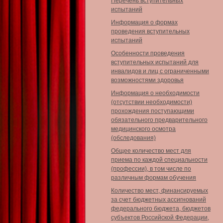
Перечень вступительных
испытаний
Информация о формах
проведения вступительных
испытаний
Особенности проведения
вступительных испытаний для
инвалидов и лиц с ограниченными
возможностями здоровья
Информация о необходимости
(отсутствии необходимости)
прохождения поступающими
обязательного предварительного
медицинского осмотра
(обследования)
Общее количество мест для
приема по каждой специальности
(профессии), в том числе по
различным формам обучения
Количество мест, финансируемых
за счет бюджетных ассигнований
федерального бюджета, бюджетов
субъектов Российской Федерации,