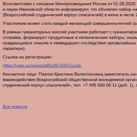
Bсоответствии с письмом Минпросвещения России от 01.06.2026
и науки Ивановской области информирует, что объявлен набор 
(Всероссийский студенческий корпус спасателей) в июне и июле 
Участником может стать каждый желающий совершеннолетний гр
В рамках гуманитарных миссий участники работают с гуманитарн
отправка, формируют продуктовые и гигиенические наборы, ока
нуждающимся семьям и ликвидируют последствия чрезвычайных с
характера).
Ссылка на регистрацию:
https://vsks.su/opros/a85c057e057cccdc
.
Контактное лицо: Павлик Кристина Валентиновна,заместитель на
взаимодействия Всероссийской общественной молодежной орган
студенческий корпус спасателей», тел. +7 495 568 00 11 (доб. 1), 
Все новости