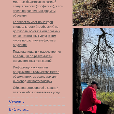
местных бюджетов по каждой
специальности (профессии), в том
числе по различным формам
обучения
Количество мест по каждой
специальности (профессии) по
договорам об оказании платных
образовательных услуг, в том
числе по различным формам
обучения
Правила подачи и рассмотрения
апелляций по результатам
вступительных испытаний
Информация о наличии
общежития и количестве мест в
общежитиях, выделяемых для
иногородних поступающих
Образец договора об оказании
платных образовательных услуг
Студенту
Библиотека