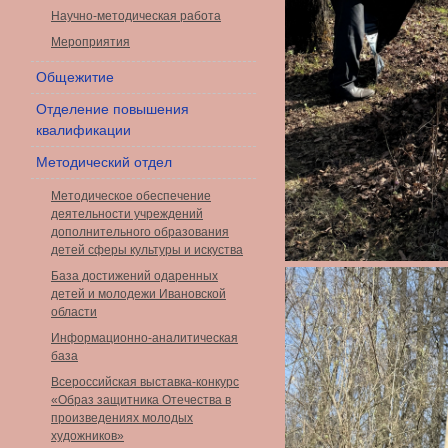
Научно-методическая работа
Мероприятия
Общежитие
Отделение повышения
квалификации
Методический отдел
Методическое обеспечение
деятельности учреждений
дополнительного образования
детей сферы культуры и искуства
База достижений одаренных
детей и молодежи Ивановской
области
Информационно-аналитическая
база
Всероссийская выставка-конкурс
«Образ защитника Отечества в
произведениях молодых
художников»