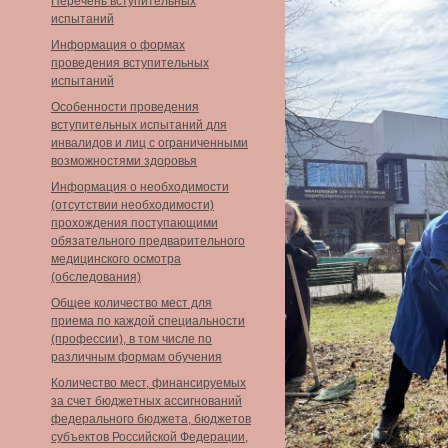
Перечень вступительных
испытаний
Информация о формах
проведения вступительных
испытаний
Особенности проведения
вступительных испытаний для
инвалидов и лиц с ограниченными
возможностями здоровья
Информация о необходимости
(отсутствии необходимости)
прохождения поступающими
обязательного предварительного
медицинского осмотра
(обследования)
Общее количество мест для
приема по каждой специальности
(профессии), в том числе по
различным формам обучения
Количество мест, финансируемых
за счет бюджетных ассигнований
федерального бюджета, бюджетов
субъектов Российской Федерации,