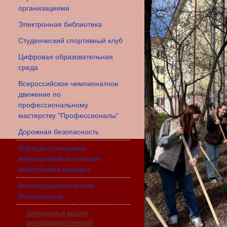
организациями
Электронная библиотека
Студенческий спортивный клуб
Цифровая образовательная
среда
Всероссийское чемпионатное
движение по
профессиональному
мастерству "Профессионалы"
Дорожная безопасность
Порядок посещения
мероприятий льготными
категориями граждан
Антитеррористическая
безопасность
Электронный каталог
антитеррористической