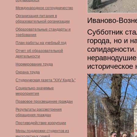
обучающихся
Международное сотрудничество
Организация питания в
Иваново-Возне
образовательной организации
Образовательные стандарты и
Субботник ста
требования
города, но и 
План работы на учебный год
солидарности.
Отчет об образовательной
неравнодушие 
деятельности
Нормирование труда
историческое 
Охрана труда
Студенческая газета "XXV КадрЪ"
Социально-значимые
мероприятия
Правовое просвещение граждан
Результаты рассмотрения
обращения граждан
Противодействие коррупции
Меры поддержки студентов из
многодетных семей