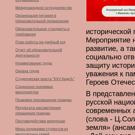
обучающихся
Международное сотрудничество
Организация питания в
образовательной организации
Образовательные стандарты и
исторической 
требования
Мероприятие н
План работы на учебный год
развитие, а т
Отчет об образовательной
социально отв
деятельности
Нормирование труда
защиту истори
Охрана труда
уважения к па
Студенческая газета "XXV КадрЪ"
Героев Отечес
Социально-значимые
В представлен
мероприятия
Правовое просвещение граждан
русской нацио
Результаты рассмотрения
современных а
обращения граждан
(слова - Ц.Со
Противодействие коррупции
земля» (ансам
Меры поддержки студентов из
многодетных семей