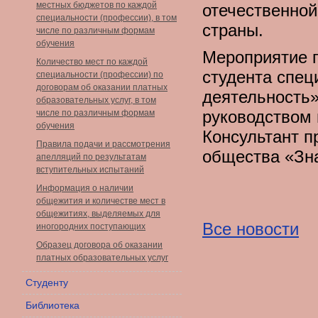
местных бюджетов по каждой
отечественной
специальности (профессии), в том
страны.
числе по различным формам
обучения
Мероприятие 
Количество мест по каждой
студента спец
специальности (профессии) по
договорам об оказании платных
деятельность»
образовательных услуг, в том
руководством 
числе по различным формам
обучения
Консультант п
Правила подачи и рассмотрения
общества «Зна
апелляций по результатам
вступительных испытаний
Информация о наличии
общежития и количестве мест в
общежитиях, выделяемых для
Все новости
иногородних поступающих
Образец договора об оказании
платных образовательных услуг
Студенту
Библиотека