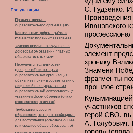
«Дай ему сил» 
С. Гудзенко, И
Поступающим
Произведения
Правила приема в
Ивановского к
образовательную организацию
профессионал
Контрольные цифры приёма и
количество поданных заявлений
Документальн
Условия приема на обучение по
договорам об оказании платных
элемент предс
образовательных услуг
хронику Велик
Перечень специальностей
Знамени Побе
(профессий), по которым
образовательная организация
фрагменты по
объявляет прием в соответствии с
прошлое стра
лицензией на осуществление
образовательной деятельности (с
Кульминацией
указанием форм обучения (очная,
очно-заочная, заочная)
участников сп
Требования к уровню
герой СВО, вы
образования, которое необходимо
для поступления (основное общее
А. Голубович.
или среднее общее образование)
город» (слова 