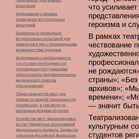
Перечень вступительных
что усиливает
испытаний
представления
Информация о формах
проведения вступительных
героизма и сл
испытаний
Особенности проведения
В рамках теат
вступительных испытаний для
чествование п
инвалидов и лиц с ограниченными
возможностями здоровья
художественно
Информация о необходимости
профессионал
(отсутствии необходимости)
не рождаются»
прохождения поступающими
обязательного предварительного
страны»; «Без
медицинского осмотра
(обследования)
архивов»; «Мы
Общее количество мест для
времени»; «Мо
приема по каждой специальности
— значит быть
(профессии), в том числе по
различным формам обучения
Театрализова
Количество мест, финансируемых
культурным с
за счет бюджетных ассигнований
федерального бюджета, бюджетов
студентов рег
субъектов Российской Федерации,