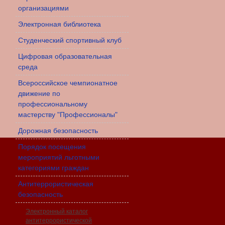
организациями
Электронная библиотека
Студенческий спортивный клуб
Цифровая образовательная
среда
Всероссийское чемпионатное
движение по
профессиональному
мастерству "Профессионалы"
Дорожная безопасность
Порядок посещения
мероприятий льготными
категориями граждан
Антитеррористическая
безопасность
Электронный каталог
антитеррористической