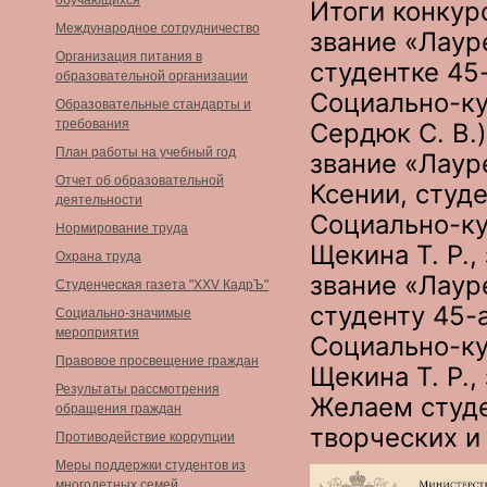
обучающихся
Итоги конкур
Международное сотрудничество
звание «Лаур
Организация питания в
студентке 45
образовательной организации
Социально-ку
Образовательные стандарты и
требования
Сердюк С. В.)
План работы на учебный год
звание «Лаур
Отчет об образовательной
Ксении, студ
деятельности
Социально-ку
Нормирование труда
Щекина Т. Р.
Охрана труда
звание «Лаур
Студенческая газета "XXV КадрЪ"
студенту 45-
Социально-значимые
мероприятия
Социально-ку
Правовое просвещение граждан
Щекина Т. Р.
Результаты рассмотрения
Желаем студ
обращения граждан
творческих и
Противодействие коррупции
Меры поддержки студентов из
многодетных семей