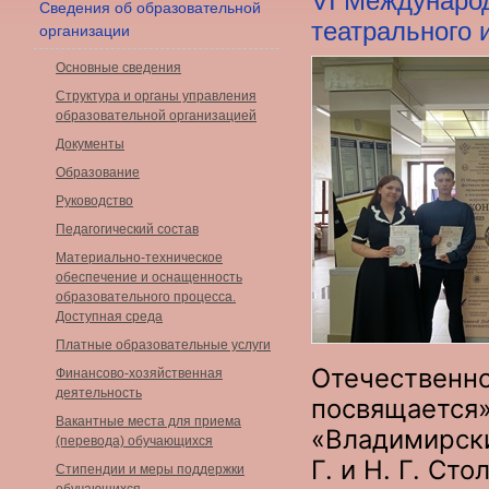
VI Междунаро
Сведения об образовательной
театрального 
организации
Основные сведения
Структура и органы управления
образовательной организацией
Документы
Образование
Руководство
Педагогический состав
Материально-техническое
обеспечение и оснащенность
образовательного процесса.
Доступная среда
Платные образовательные услуги
Отечественно
Финансово-хозяйственная
деятельность
посвящается»
Вакантные места для приема
«Владимирски
(перевода) обучающихся
Г. и Н. Г. Ст
Стипендии и меры поддержки