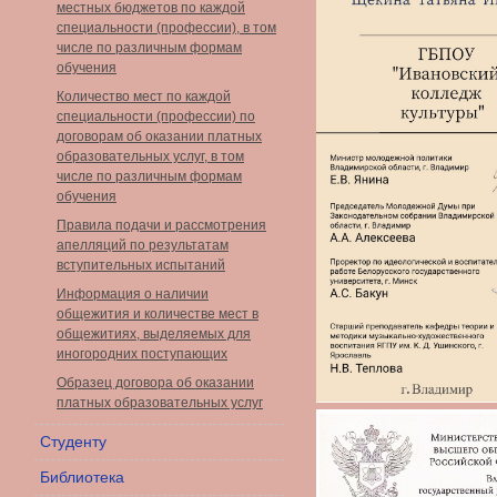
местных бюджетов по каждой
специальности (профессии), в том
числе по различным формам
обучения
Количество мест по каждой
специальности (профессии) по
договорам об оказании платных
образовательных услуг, в том
числе по различным формам
обучения
Правила подачи и рассмотрения
апелляций по результатам
вступительных испытаний
Информация о наличии
общежития и количестве мест в
общежитиях, выделяемых для
иногородних поступающих
Образец договора об оказании
платных образовательных услуг
Студенту
Библиотека