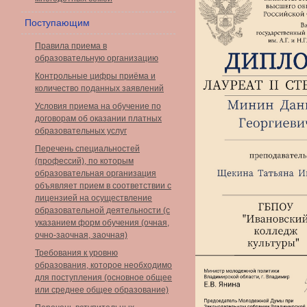
Поступающим
Правила приема в
образовательную организацию
Контрольные цифры приёма и
количество поданных заявлений
Условия приема на обучение по
договорам об оказании платных
образовательных услуг
Перечень специальностей
(профессий), по которым
образовательная организация
объявляет прием в соответствии с
лицензией на осуществление
образовательной деятельности (с
указанием форм обучения (очная,
очно-заочная, заочная)
Требования к уровню
образования, которое необходимо
для поступления (основное общее
или среднее общее образование)