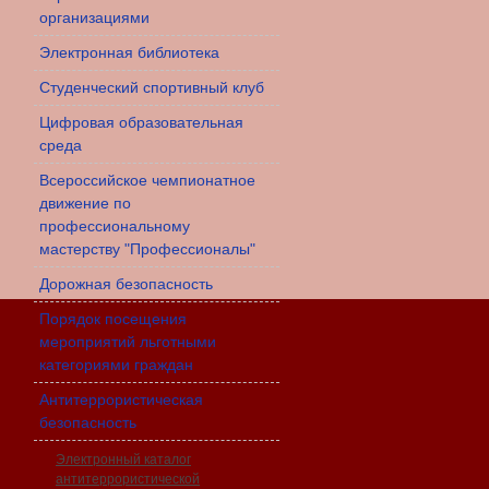
организациями
Электронная библиотека
Студенческий спортивный клуб
Цифровая образовательная
среда
Всероссийское чемпионатное
движение по
профессиональному
мастерству "Профессионалы"
Дорожная безопасность
Порядок посещения
мероприятий льготными
категориями граждан
Антитеррористическая
безопасность
Электронный каталог
антитеррористической