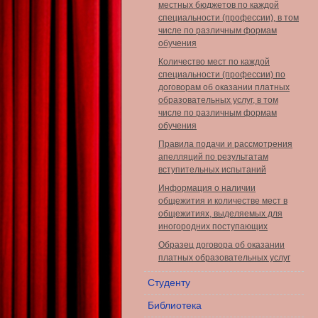
местных бюджетов по каждой
специальности (профессии), в том
числе по различным формам
обучения
Количество мест по каждой
специальности (профессии) по
договорам об оказании платных
образовательных услуг, в том
числе по различным формам
обучения
Правила подачи и рассмотрения
апелляций по результатам
вступительных испытаний
Информация о наличии
общежития и количестве мест в
общежитиях, выделяемых для
иногородних поступающих
Образец договора об оказании
платных образовательных услуг
Студенту
Библиотека