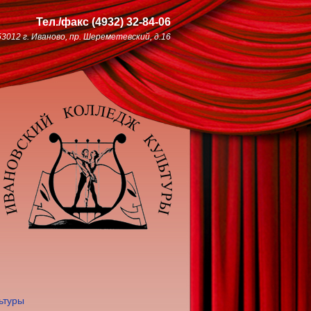
Тел./факс
(4932)
32-84-06
53012 г. Иваново, пр. Шереметевский, д.16
ьтуры