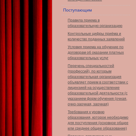
Поступающим
Правила приема в
образовательную организацию
Контрольные цифры приёма и
количество поданных заявлений
Условия приема на обучение по
договорам об оказании платных
образовательных услуг
Перечень специальностей
(профессий), по которым
образовательная организация
объявляет прием в соответствии с
лицензией на осуществление
образовательной деятельности (с
указанием форм обучения (очная,
очно-заочная, заочная)
Требования к уровню
образования, которое необходимо
для поступления (основное общее
или среднее общее образование)