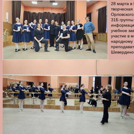
28 марта в
творческая
Орловского
31Б группы
информация
учебное за
участие в 
народному 
преподава
Шевердиной