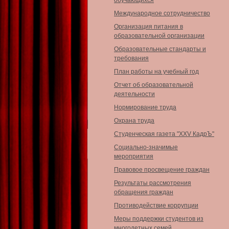
обучающихся
Международное сотрудничество
Организация питания в
образовательной организации
Образовательные стандарты и
требования
План работы на учебный год
Отчет об образовательной
деятельности
Нормирование труда
Охрана труда
Студенческая газета "XXV КадрЪ"
Социально-значимые
мероприятия
Правовое просвещение граждан
Результаты рассмотрения
обращения граждан
Противодействие коррупции
Меры поддержки студентов из
многодетных семей