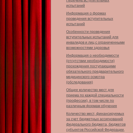
Перечень вступительных
испытаний
Информация о формах
проведения вступительных
испытаний
Особенности проведения
вступительных испытаний для
инвалидов и лиц с ограниченными
возможностями здоровья
Информация о необходимости
(отсутствии необходимости)
прохождения поступающими
обязательного предварительного
медицинского осмотра
(обследования)
Общее количество мест для
приема по каждой специальности
(профессии), в том числе по
различным формам обучения
Количество мест, финансируемых
за счет бюджетных ассигнований
федерального бюджета, бюджетов
субъектов Российской Федерации,