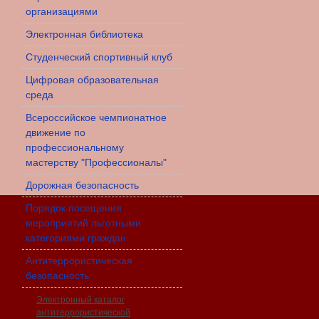
организациями
Электронная библиотека
Студенческий спортивный клуб
Цифровая образовательная
среда
Всероссийское чемпионатное
движение по
профессиональному
мастерству "Профессионалы"
Дорожная безопасность
Порядок посещения
мероприятий льготными
категориями граждан
Антитеррористическая
безопасность
Электронный каталог
антитеррористической