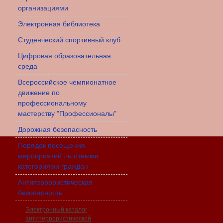
организациями
Электронная библиотека
Студенческий спортивный клуб
Цифровая образовательная
среда
Всероссийское чемпионатное
движение по
профессиональному
мастерству "Профессионалы"
Дорожная безопасность
Порядок посещения
мероприятий льготными
категориями граждан
Антитеррористическая
безопасность
Электронный каталог
антитеррористической