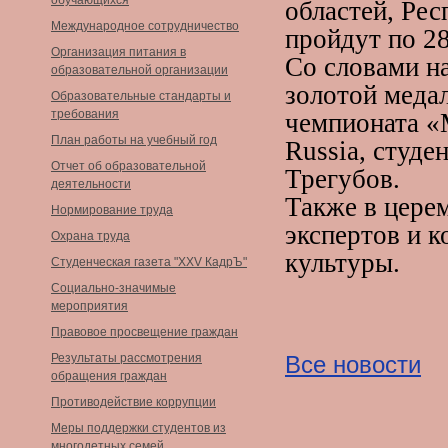
обучающихся
областей, Рес
Международное сотрудничество
пройдут по 2
Организация питания в
Со словами н
образовательной организации
золотой меда
Образовательные стандарты и
требования
чемпионата «
План работы на учебный год
Russia, студ
Отчет об образовательной
Трегубов.
деятельности
Также в цере
Нормирование труда
экспертов и 
Охрана труда
культуры.
Студенческая газета "XXV КадрЪ"
Социально-значимые
мероприятия
Правовое просвещение граждан
Результаты рассмотрения
Все новости
обращения граждан
Противодействие коррупции
Меры поддержки студентов из
многодетных семей