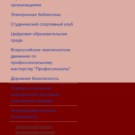
организациями
Электронная библиотека
Студенческий спортивный клуб
Цифровая образовательная
среда
Всероссийское чемпионатное
движение по
профессиональному
мастерству "Профессионалы"
Дорожная безопасность
Порядок посещения
мероприятий льготными
категориями граждан
Антитеррористическая
безопасность
Электронный каталог
антитеррористической