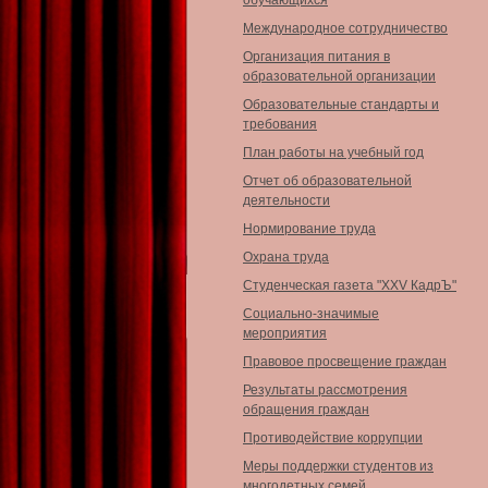
обучающихся
Международное сотрудничество
Организация питания в
образовательной организации
Образовательные стандарты и
требования
План работы на учебный год
Отчет об образовательной
деятельности
Нормирование труда
Охрана труда
Студенческая газета "XXV КадрЪ"
Социально-значимые
мероприятия
Правовое просвещение граждан
Результаты рассмотрения
обращения граждан
Противодействие коррупции
Меры поддержки студентов из
многодетных семей