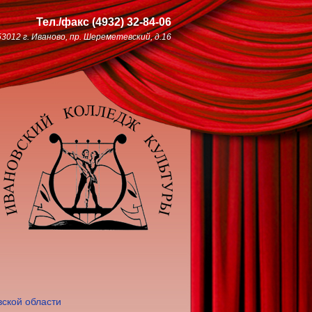
Тел./факс
(4932)
32-84-06
53012 г. Иваново, пр. Шереметевский, д.16
ской области