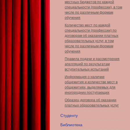
местных бюджетов по каждой
специальности (профессии), в том
числе по различным формам
обучения
Количество мест по каждой
специальности (профессии) по
договорам об оказании платных
образовательных услуг, в том
числе по различным формам
обучения
Правила подачи и рассмотрения
апелляций по результатам
вступительных испытаний
Информация о наличии
общежития и количестве мест в
общежитиях, выделяемых для
иногородних поступающих
Образец договора об оказании
платных образовательных услуг
Студенту
Библиотека