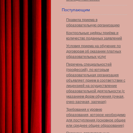
Поступающим
Правила приема в
образовательную организацию
Контрольные цифры приёма и
количество поданных заявлений
Условия приема на обучение по
договорам об оказании платных
образовательных услуг
Перечень специальностей
(профессий), по которым
образовательная организация
объявляет прием в соответствии с
лицензией на осуществление
образовательной деятельности (с
указанием форм обучения (очная,
очно-заочная, заочная)
Требования к уровню
образования, которое необходимо
для поступления (основное общее
или среднее общее образование)