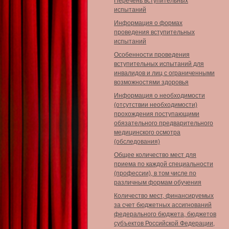
Перечень вступительных
испытаний
Информация о формах
проведения вступительных
испытаний
Особенности проведения
вступительных испытаний для
инвалидов и лиц с ограниченными
возможностями здоровья
Информация о необходимости
(отсутствии необходимости)
прохождения поступающими
обязательного предварительного
медицинского осмотра
(обследования)
Общее количество мест для
приема по каждой специальности
(профессии), в том числе по
различным формам обучения
Количество мест, финансируемых
за счет бюджетных ассигнований
федерального бюджета, бюджетов
субъектов Российской Федерации,