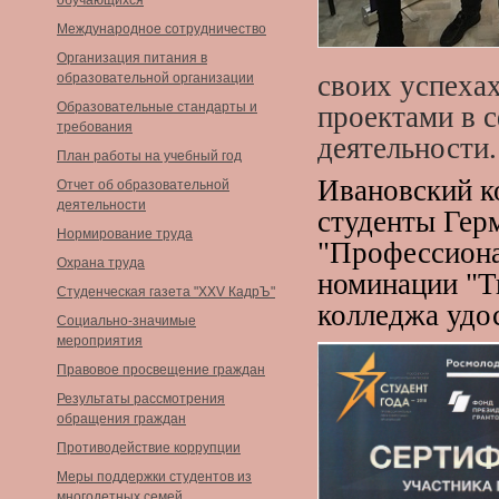
обучающихся
Международное сотрудничество
Организация питания в
своих успехах
образовательной организации
Образовательные стандарты и
проектами в 
требования
деятельности.
План работы на учебный год
Ивановский к
Отчет об образовательной
деятельности
студенты Гер
Нормирование труда
"Профессионал
Охрана труда
номинации "Т
Студенческая газета "XXV КадрЪ"
колледжа удо
Социально-значимые
мероприятия
Правовое просвещение граждан
Результаты рассмотрения
обращения граждан
Противодействие коррупции
Меры поддержки студентов из
многодетных семей