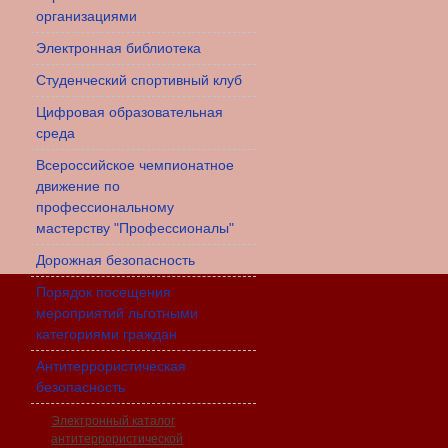
организациями
Электронная библиотека
Студенческий спортивный клуб
Цифровая образовательная
среда
Всероссийское чемпионатное
движение по
профессиональному
мастерству "Профессионалы"
Дорожная безопасность
Порядок посещения
мероприятий льготными
категориями граждан
Антитеррористическая
безопасность
Электронный каталог
антитеррористической