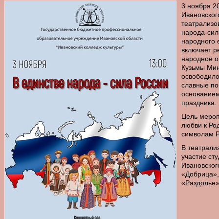
3 ноября 20
Ивановског
театрализо
народа-сил
народного 
включает ре
народное о
Кузьмы Мин
освободило
славные по
основанием
праздника.
Цель мероп
любви к Ро
символам Р
В театрали
участие ст
Ивановског
«Добрица»,
«Раздолье»