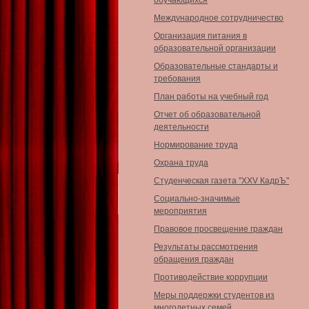
обучающихся
Международное сотрудничество
Организация питания в
образовательной организации
Образовательные стандарты и
требования
План работы на учебный год
Отчет об образовательной
деятельности
Нормирование труда
Охрана труда
Студенческая газета "XXV КадрЪ"
Социально-значимые
мероприятия
Правовое просвещение граждан
Результаты рассмотрения
обращения граждан
Противодействие коррупции
Меры поддержки студентов из
многодетных семей