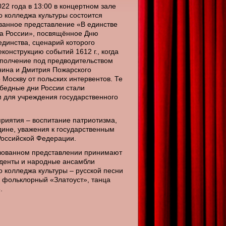
22 года в 13:00 в концертном зале
о колледжа культуры состоится
ванное представление «В единстве
а России», посвящённое Дню
единства, сценарий которого
конструкцию событий 1612 г., когда
полчение под предводительством
ина и Дмитрия Пожарского
 Москву от польских интервентов. Те
бедные дни России стали
 для учреждения государственного
риятия – воспитание патриотизма,
дине, уважения к государственным
оссийской Федерации.
зованном представлении принимают
уденты и народные ансамбли
о колледжа культуры – русской песни
 фольклорный «Златоуст», танца
.