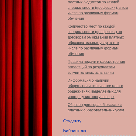
местных бюджетов по каждой
специальности (профессии), в том
числе по различным формам
обучения
Количество мест по каждой
специальности (профессии) по
договорам об оказании платных
образовательных услуг, в том
числе по различным формам
обучения
Правила подачи и рассмотрения
апелляций по результатам
вступительных испытаний
Информация о наличии
общежития и количестве мест в
общежитиях, выделяемых для
иногородних поступающих
Образец договора об оказании
платных образовательных услуг
Студенту
Библиотека