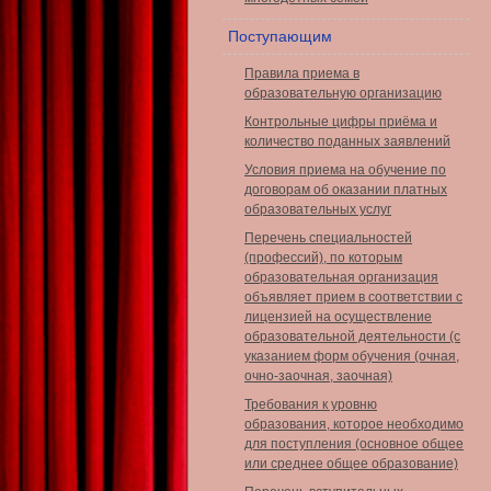
Поступающим
Правила приема в
образовательную организацию
Контрольные цифры приёма и
количество поданных заявлений
Условия приема на обучение по
договорам об оказании платных
образовательных услуг
Перечень специальностей
(профессий), по которым
образовательная организация
объявляет прием в соответствии с
лицензией на осуществление
образовательной деятельности (с
указанием форм обучения (очная,
очно-заочная, заочная)
Требования к уровню
образования, которое необходимо
для поступления (основное общее
или среднее общее образование)