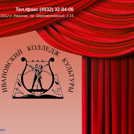
Тел./факс
(4932)
32-84-06
53012 г. Иваново, пр. Шереметевский, д.16
ии»