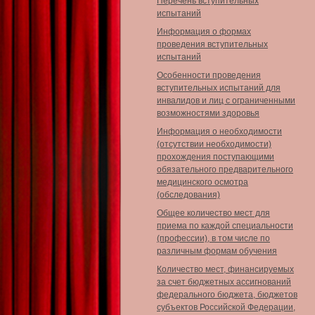
Перечень вступительных
испытаний
Информация о формах
проведения вступительных
испытаний
Особенности проведения
вступительных испытаний для
инвалидов и лиц с ограниченными
возможностями здоровья
Информация о необходимости
(отсутствии необходимости)
прохождения поступающими
обязательного предварительного
медицинского осмотра
(обследования)
Общее количество мест для
приема по каждой специальности
(профессии), в том числе по
различным формам обучения
Количество мест, финансируемых
за счет бюджетных ассигнований
федерального бюджета, бюджетов
субъектов Российской Федерации,