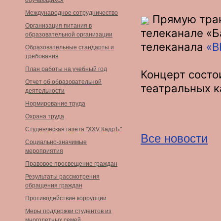
обучающихся
Международное сотрудничество
Прямую тран
Организация питания в
телеканале «Ба
образовательной организации
телеканала
«В
Образовательные стандарты и
требования
План работы на учебный год
Концерт состои
Отчет об образовательной
театральных к
деятельности
Нормирование труда
Охрана труда
Студенческая газета "XXV КадрЪ"
Все новости
Социально-значимые
мероприятия
Правовое просвещение граждан
Результаты рассмотрения
обращения граждан
Противодействие коррупции
Меры поддержки студентов из
многодетных семей