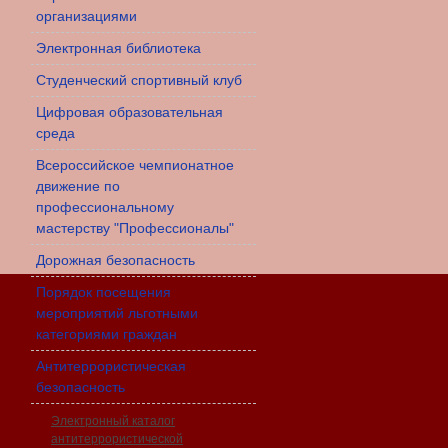
организациями
Электронная библиотека
Студенческий спортивный клуб
Цифровая образовательная
среда
Всероссийское чемпионатное
движение по
профессиональному
мастерству "Профессионалы"
Дорожная безопасность
Порядок посещения
мероприятий льготными
категориями граждан
Антитеррористическая
безопасность
Электронный каталог
антитеррористической