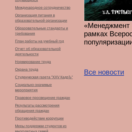
обучающихся
Международное сотрудничество
Организация питания в
образовательной организации
«Менеджмент 
Образовательные стандарты и
рамках Всерос
требования
популяризации
План работы на учебный год
Отчет об образовательной
деятельности
Нормирование труда
Охрана труда
Все новости
Студенческая газета "XXV КадрЪ"
Социально-значимые
мероприятия
Правовое просвещение граждан
Результаты рассмотрения
обращения граждан
Противодействие коррупции
Меры поддержки студентов из
многодетных семей