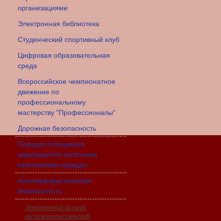
организациями
Электронная библиотека
Студенческий спортивный клуб
Цифровая образовательная
среда
Всероссийское чемпионатное
движение по
профессиональному
мастерству "Профессионалы"
Дорожная безопасность
Порядок посещения
мероприятий льготными
категориями граждан
Антитеррористическая
безопасность
Электронный каталог
антитеррористической