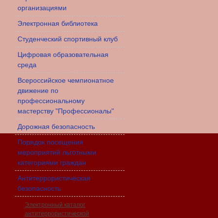
организациями
Электронная библиотека
Студенческий спортивный клуб
Цифровая образовательная
среда
Всероссийское чемпионатное
движение по
профессиональному
мастерству "Профессионалы"
Дорожная безопасность
Порядок посещения
мероприятий льготными
категориями граждан
Антитеррористическая
безопасность
Электронный каталог
антитеррористической