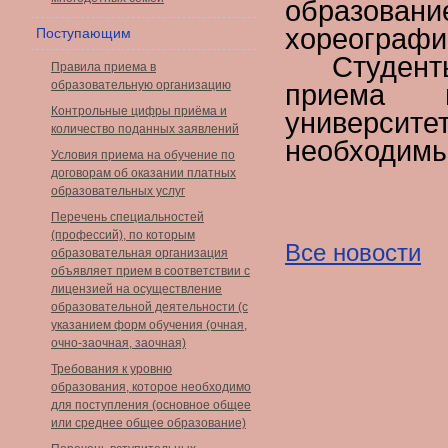
образова
хореографи
Поступающим
Студент
Правила приема в
образовательную организацию
приема в
Контрольные цифры приёма и
университ
количество поданных заявлений
необходимы
Условия приема на обучение по
договорам об оказании платных
образовательных услуг
Перечень специальностей
(профессий), по которым
Все новости
образовательная организация
объявляет прием в соответствии с
лицензией на осуществление
образовательной деятельности (с
указанием форм обучения (очная,
очно-заочная, заочная)
Требования к уровню
образования, которое необходимо
для поступления (основное общее
или среднее общее образование)