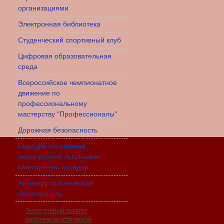
организациями
Электронная библиотека
Студенческий спортивный клуб
Цифровая образовательная
среда
Всероссийское чемпионатное
движение по
профессиональному
мастерству "Профессионалы"
Дорожная безопасность
Порядок посещения
мероприятий льготными
категориями граждан
Антитеррористическая
безопасность
Электронный каталог
антитеррористической