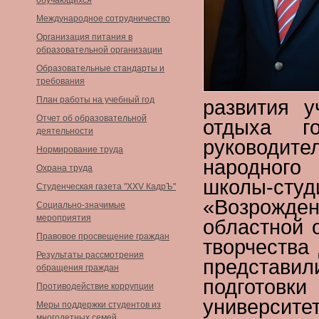
обучающихся
Международное сотрудничество
Организация питания в
образовательной организации
Образовательные стандарты и
требования
План работы на учебный год
развития 
Отчет об образовательной
отдыха го
деятельности
руководи
Нормирование труда
народного
Охрана труда
школы-ст
Студенческая газета "XXV КадрЪ"
«Возрожде
Социально-значимые
мероприятия
областной 
Правовое просвещение граждан
творчества
Результаты рассмотрения
представи
обращения граждан
подготовк
Противодействие коррупции
универс
Меры поддержки студентов из
многодетных семей