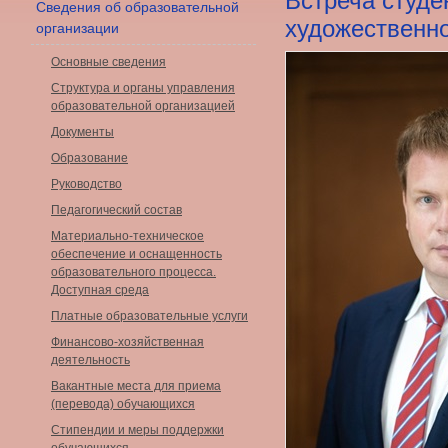
Встреча студе
Сведения об образовательной
художественно
организации
Основные сведения
Структура и органы управления
образовательной организацией
Документы
Образование
Руководство
Педагогический состав
Материально-техническое
обеспечение и оснащенность
образовательного процесса.
Доступная среда
Платные образовательные услуги
Финансово-хозяйственная
деятельность
Вакантные места для приема
(перевода) обучающихся
Стипендии и меры поддержки