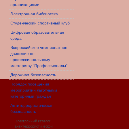
организациями
Электронная библиотека
Студенческий спортивный клуб
Цифровая образовательная
среда
Всероссийское чемпионатное
движение по
профессиональному
мастерству "Профессионалы"
Дорожная безопасность
Порядок посещения
мероприятий льготными
категориями граждан
Антитеррористическая
безопасность
Электронный каталог
антитеррористической