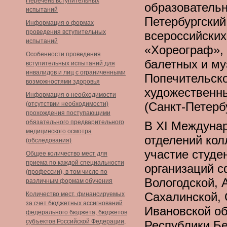
Перечень вступительных
образовательн
испытаний
Петербургский
Информация о формах
проведения вступительных
всероссийских
испытаний
«Хореограф»,
Особенности проведения
балетных и му
вступительных испытаний для
инвалидов и лиц с ограниченными
Попечительско
возможностями здоровья
художественны
Информация о необходимости
(Санкт-Петербу
(отсутствии необходимости)
прохождения поступающими
обязательного предварительного
В XI Междунар
медицинского осмотра
отделений кол
(обследования)
участие студ
Общее количество мест для
приема по каждой специальности
организаций с
(профессии), в том числе по
Вологодской, 
различным формам обучения
Сахалинской, 
Количество мест, финансируемых
за счет бюджетных ассигнований
Ивановской об
федерального бюджета, бюджетов
субъектов Российской Федерации,
Республики Бе