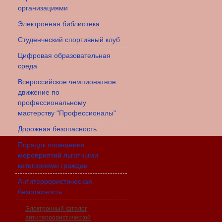
организациями
Электронная библиотека
Студенческий спортивный клуб
Цифровая образовательная
среда
Всероссийское чемпионатное
движение по
профессиональному
мастерству "Профессионалы"
Дорожная безопасность
Порядок посещения
мероприятий льготными
категориями граждан
Антитеррористическая
безопасность
Электронный каталог
антитеррористической