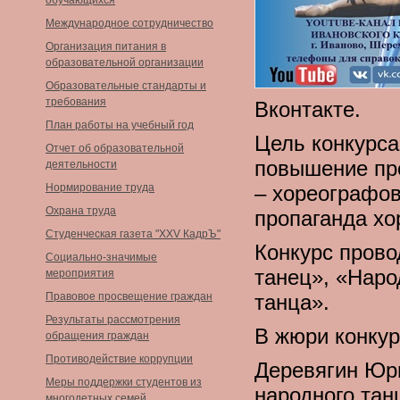
обучающихся
Международное сотрудничество
Организация питания в
образовательной организации
Образовательные стандарты и
требования
Вконтакте.
План работы на учебный год
Цель конкурса
Отчет об образовательной
повышение про
деятельности
Нормирование труда
– хореографов
Охрана труда
пропаганда хо
Студенческая газета "XXV КадрЪ"
Конкурс прово
Социально-значимые
танец», «Наро
мероприятия
Правовое просвещение граждан
танца».
Результаты рассмотрения
В жюри конкур
обращения граждан
Противодействие коррупции
Деревягин Юр
Меры поддержки студентов из
народного тан
многодетных семей