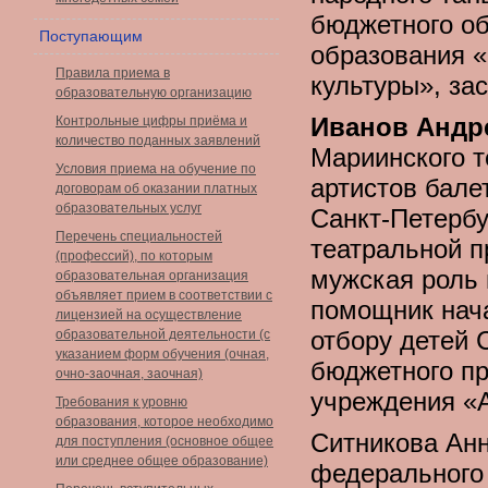
бюджетного о
Поступающим
образования «
Правила приема в
культуры», за
образовательную организацию
Иванов Андр
Контрольные цифры приёма и
количество поданных заявлений
Мариинского т
Условия приема на обучение по
артистов бале
договорам об оказании платных
образовательных услуг
Санкт-Петербу
Перечень специальностей
театральной п
(профессий), по которым
мужская роль 
образовательная организация
объявляет прием в соответствии с
помощник нач
лицензией на осуществление
отбору детей 
образовательной деятельности (с
указанием форм обучения (очная,
бюджетного п
очно-заочная, заочная)
учреждения «
Требования к уровню
образования, которое необходимо
Ситникова Ан
для поступления (основное общее
или среднее общее образование)
федерального 