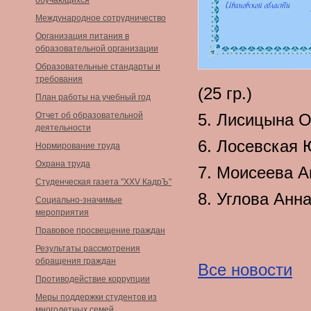
обучающихся
Международное сотрудничество
Организация питания в
образовательной организации
Образовательные стандарты и
требования
(25 гр.)
План работы на учебный год
Отчет об образовательной
5. Лисицына Ол
деятельности
6. Лосевская Ю
Нормирование труда
Охрана труда
7. Моисеева Ан
Студенческая газета "XXV КадрЪ"
8. Углова Анна 
Социально-значимые
мероприятия
Правовое просвещение граждан
Результаты рассмотрения
обращения граждан
Все новости
Противодействие коррупции
Меры поддержки студентов из
многодетных семей