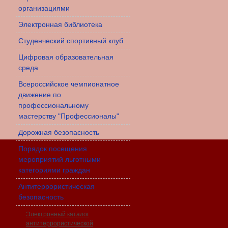
организациями
Электронная библиотека
Студенческий спортивный клуб
Цифровая образовательная
среда
Всероссийское чемпионатное
движение по
профессиональному
мастерству "Профессионалы"
Дорожная безопасность
Порядок посещения
мероприятий льготными
категориями граждан
Антитеррористическая
безопасность
Электронный каталог
антитеррористической