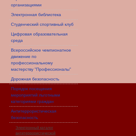
организациями
Электронная библиотека
Студенческий спортивный клуб
Цифровая образовательная
среда
Всероссийское чемпионатное
движение по
профессиональному
мастерству "Профессионалы"
Дорожная безопасность
Порядок посещения
мероприятий льготными
категориями граждан
Антитеррористическая
безопасность
Электронный каталог
антитеррористической