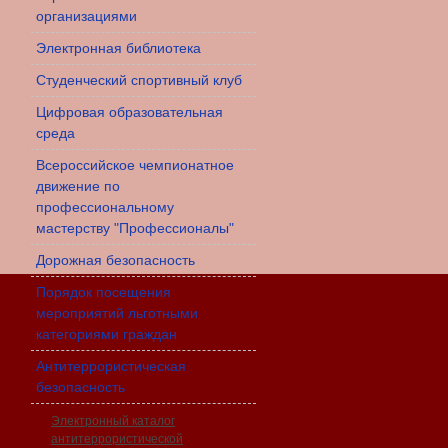
организациями
Электронная библиотека
Студенческий спортивный клуб
Цифровая образовательная
среда
Всероссийское чемпионатное
движение по
профессиональному
мастерству "Профессионалы"
Дорожная безопасность
Порядок посещения
мероприятий льготными
категориями граждан
Антитеррористическая
безопасность
Электронный каталог
антитеррористической