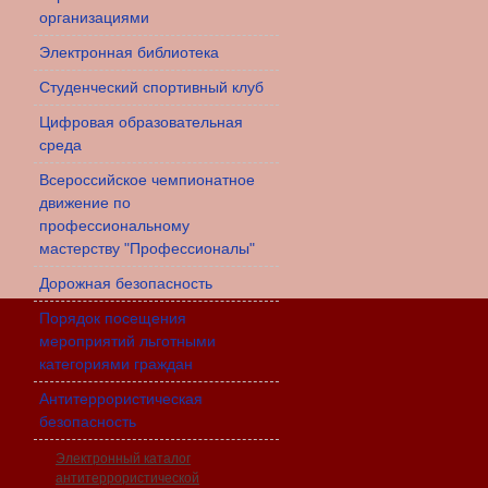
организациями
Электронная библиотека
Студенческий спортивный клуб
Цифровая образовательная
среда
Всероссийское чемпионатное
движение по
профессиональному
мастерству "Профессионалы"
Дорожная безопасность
Порядок посещения
мероприятий льготными
категориями граждан
Антитеррористическая
безопасность
Электронный каталог
антитеррористической