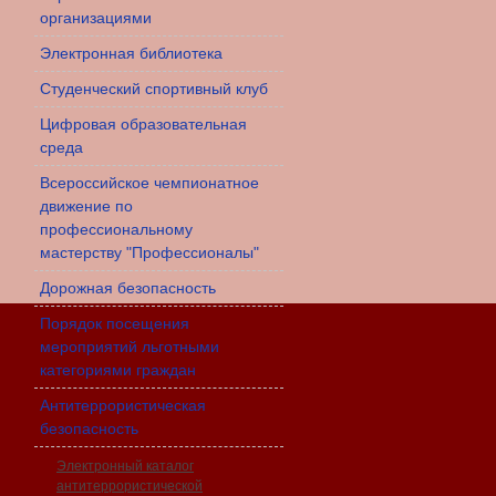
организациями
Электронная библиотека
Студенческий спортивный клуб
Цифровая образовательная
среда
Всероссийское чемпионатное
движение по
профессиональному
мастерству "Профессионалы"
Дорожная безопасность
Порядок посещения
мероприятий льготными
категориями граждан
Антитеррористическая
безопасность
Электронный каталог
антитеррористической