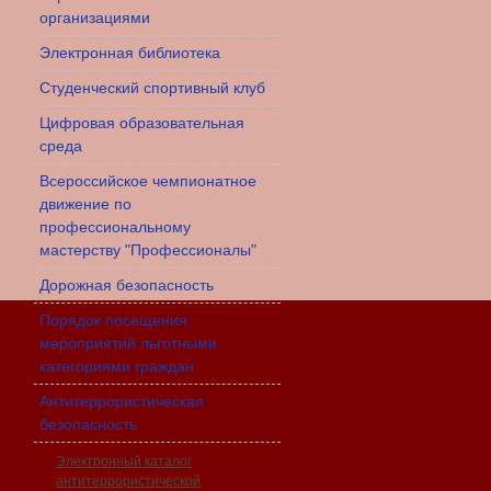
организациями
Электронная библиотека
Студенческий спортивный клуб
Цифровая образовательная
среда
Всероссийское чемпионатное
движение по
профессиональному
мастерству "Профессионалы"
Дорожная безопасность
Порядок посещения
мероприятий льготными
категориями граждан
Антитеррористическая
безопасность
Электронный каталог
антитеррористической