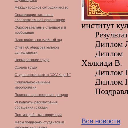
обучающихся
Международное сотрудничество
Организация питания в
образовательной организации
институт ку
Образовательные стандарты и
Результа
требования
План работы на учебный год
Диплом 
Отчет об образовательной
Диплом
деятельности
Нормирование труда
Халкиди В.
Охрана труда
Диплом
I
Студенческая газета "XXV КадрЪ"
Диплом
I
Социально-значимые
мероприятия
Поздравл
Правовое просвещение граждан
Результаты рассмотрения
обращения граждан
Противодействие коррупции
Все новости
Меры поддержки студентов из
многодетных семей