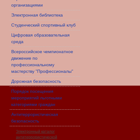
организациями
Электронная библиотека
Студенческий спортивный клуб
Цифровая образовательная
среда
Всероссийское чемпионатное
движение по
профессиональному
мастерству "Профессионалы"
Дорожная безопасность
Порядок посещения
мероприятий льготными
категориями граждан
Антитеррористическая
безопасность
Электронный каталог
антитеррористической