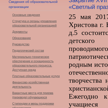
Закрытие XVII
Сведения об образовательной
«Светлый пра
организации
25 мая 201
Основные сведения
Структура и органы управления
Христова г. 
образовательной организацией
д.5 состоит
Документы
Образование
детского 
Руководство
проводимог
Педагогический состав
патриотиче
Материально-техническое
обеспечение и оснащенность
родным исто
образовательного процесса.
Доступная среда
отечестве
Платные образовательные услуги
творчества 
Финансово-хозяйственная
христианско
деятельность
Вакантные места для приема
Ежегодно к
(перевода) обучающихся
учащиеся 
Стипендии и меры поддержки