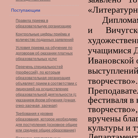
«Литературн
Поступающим
Диплома
Правила приема в
образовательную организацию
и Вичугс
Контрольные цифры приёма и
художестве
количество поданных заявлений
учащимися 
Условия приема на обучение по
договорам об оказании платных
Ивановской 
образовательных услуг
Перечень специальностей
выступлений
(профессий), по которым
образовательная организация
творчество».
объявляет прием в соответствии с
Преподавате
лицензией на осуществление
образовательной деятельности (с
фестиваля в
указанием форм обучения (очная,
очно-заочная, заочная)
творчество»,
Требования к уровню
вручены бла
образования, которое необходимо
для поступления (основное общее
культуры и 
или среднее общее образование)
Департамент