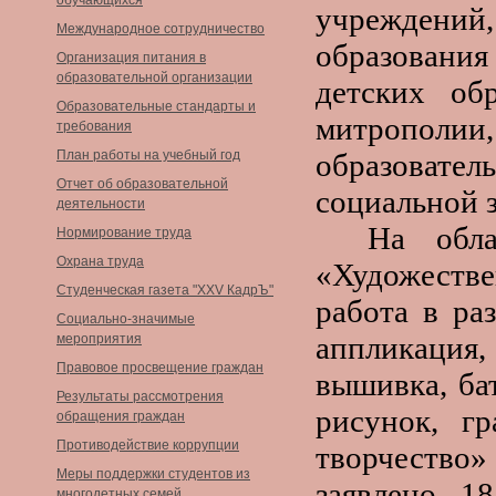
обучающихся
учреждени
Международное сотрудничество
образовани
Организация питания в
образовательной организации
детских об
Образовательные стандарты и
митропол
требования
План работы на учебный год
образоват
Отчет об образовательной
социальной 
деятельности
На обла
Нормирование труда
Охрана труда
«Художестве
Студенческая газета "XXV КадрЪ"
работа в ра
Социально-значимые
аппликация,
мероприятия
Правовое просвещение граждан
вышивка, бат
Результаты рассмотрения
рисунок, гр
обращения граждан
Противодействие коррупции
творчество
Меры поддержки студентов из
заявлено 1
многодетных семей