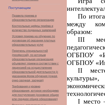
Игра с
интеллектуал
Поступающим
По итога
Правила приема в
образовательную организацию
между ком
Контрольные цифры приёма и
образом:
количество поданных заявлений
Условия приема на обучение по
III м
договорам об оказании платных
образовательных услуг
педагогиче
Перечень специальностей
ОГБПОУ «Ив
(профессий), по которым
образовательная организация
ОГБПОУ «Ива
объявляет прием в соответствии с
лицензией на осуществление
II мес
образовательной деятельности (с
культуры»
указанием форм обучения (очная,
очно-заочная, заочная)
экономиче
Требования к уровню
образования, которое необходимо
технологиче
для поступления (основное общее
или среднее общее образование)
I место