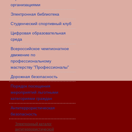
организациями
Электронная библиотека
Студенческий спортивный клуб
Цифровая образовательная
среда
Всероссийское чемпионатное
движение по
профессиональному
мастерству "Профессионалы"
Дорожная безопасность
Порядок посещения
мероприятий льготными
категориями граждан
Антитеррористическая
безопасность
Электронный каталог
антитеррористической