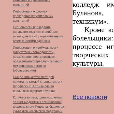
Перечень вступительных
колледж и
испытаний
Буланова,
Информация о формах
проведения вступительных
техникум».
испытаний
Особенности проведения
Кроме к
вступительных испытаний для
болельщики:
инвалидов и лиц с ограниченными
возможностями здоровья
процессе и
Информация о необходимости
(отсутствии необходимости)
творческих
прохождения поступающими
культуры.
обязательного предварительного
медицинского осмотра
(обследования)
Общее количество мест для
приема по каждой специальности
(профессии), в том числе по
различным формам обучения
Все новости
Количество мест, финансируемых
за счет бюджетных ассигнований
федерального бюджета, бюджетов
субъектов Российской Федерации,