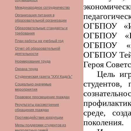
обучающихся
экономиче
Международное сотрудничество
педагогич
Организация питания в
образовательной организации
ОГБПОУ «Ив
Образовательные стандарты и
ОГБПОУ «Ив
требования
План работы на учебный год
ОГБПОУ «Ш
Отчет об образовательной
ОГБПОУ Тей
деятельности
Нормирование труда
Героя Совет
Охрана труда
Цель иг
Студенческая газета "XXV КадрЪ"
студентов,
Социально-значимые
мероприятия
сознательно
Правовое просвещение граждан
профилакти
Результаты рассмотрения
обращения граждан
среде, соз
Противодействие коррупции
поколения.
Меры поддержки студентов из
многодетных семей