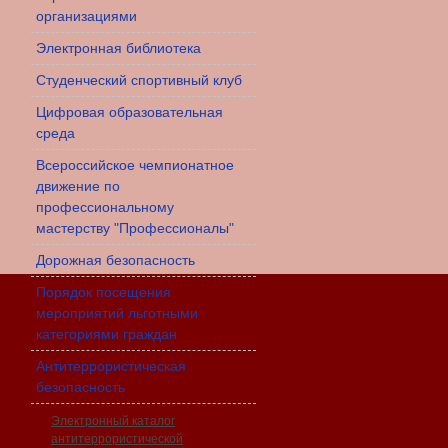
организациями
Электронная библиотека
Студенческий спортивный клуб
Цифровая образовательная
среда
Всероссийское чемпионатное
движение по
профессиональному
мастерству "Профессионалы"
Дорожная безопасность
Порядок посещения
мероприятий льготными
категориями граждан
Антитеррористическая
безопасность
Электронный каталог
антитеррористической