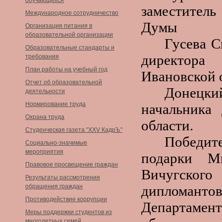
обучающихся
заместител
Международное сотрудничество
Думы
Организация питания в
образовательной организации
Гусева С
Образовательные стандарты и
директора
требования
План работы на учебный год
Ивановской о
Отчет об образовательной
Донецк
деятельности
Нормирование труда
начальника
Охрана труда
области.
Студенческая газета "XXV КадрЪ"
Победит
Социально-значимые
мероприятия
подарки Ми
Правовое просвещение граждан
Вичугского
Результаты рассмотрения
обращения граждан
дипломант
Противодействие коррупции
Департаме
Меры поддержки студентов из
многодетных семей