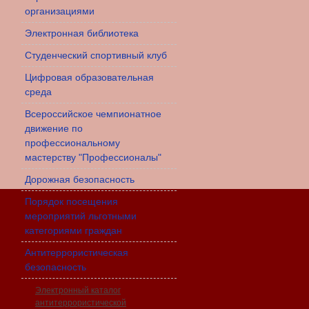
организациями
Электронная библиотека
Студенческий спортивный клуб
Цифровая образовательная
среда
Всероссийское чемпионатное
движение по
профессиональному
мастерству "Профессионалы"
Дорожная безопасность
Порядок посещения
мероприятий льготными
категориями граждан
Антитеррористическая
безопасность
Электронный каталог
антитеррористической