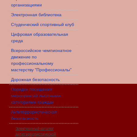
организациями
Электронная библиотека
Студенческий спортивный клуб
Цифровая образовательная
среда
Всероссийское чемпионатное
движение по
профессиональному
мастерству "Профессионалы"
Дорожная безопасность
Порядок посещения
мероприятий льготными
категориями граждан
Антитеррористическая
безопасность
Электронный каталог
антитеррористической