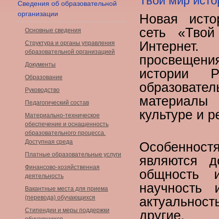
Твой мир исто
Сведения об образовательной
организации
Новая исто
сеть «Тво
Основные сведения
Интернет.
Структура и органы управления
образовательной организацией
просвещен
Документы
истории 
Образование
образоват
Руководство
материалы 
Педагогический состав
культуре и р
Материально-техническое
обеспечение и оснащенность
образовательного процесса.
Доступная среда
Особенностя
Платные образовательные услуги
являются д
Финансово-хозяйственная
общность 
деятельность
научность 
Вакантные места для приема
(перевода) обучающихся
актуально
Стипендии и меры поддержки
другие.