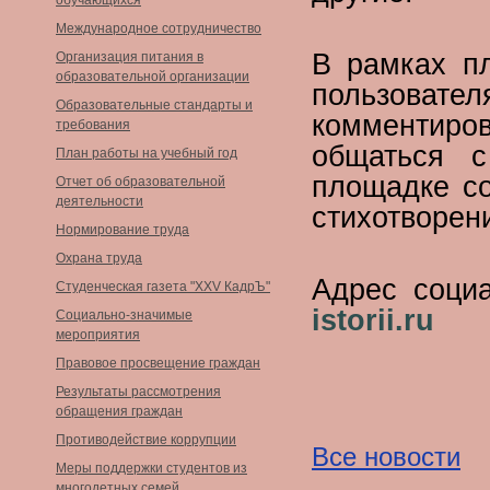
обучающихся
Международное сотрудничество
В рамках п
Организация питания в
образовательной организации
пользова
Образовательные стандарты и
комментир
требования
общаться с
План работы на учебный год
площадке со
Отчет об образовательной
деятельности
стихотворен
Нормирование труда
Охрана труда
Адрес соци
Студенческая газета "XXV КадрЪ"
istorii.ru
Социально-значимые
мероприятия
Правовое просвещение граждан
Результаты рассмотрения
обращения граждан
Противодействие коррупции
Все новости
Меры поддержки студентов из
многодетных семей