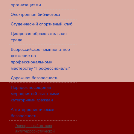
организациями
Электронная библиотека
Студенческий спортивный клуб
Цифровая образовательная
среда
Всероссийское чемпионатное
движение по
профессиональному
мастерству "Профессионалы"
Дорожная безопасность
Порядок посещения
мероприятий льготными
категориями граждан
Антитеррористическая
безопасность
Электронный каталог
антитеррористической