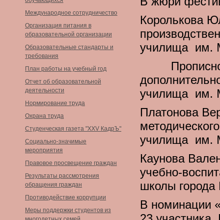
В жюри фести
обучающихся
Международное сотрудничество
Королькова Юл
Организация питания в
производствен
образовательной организации
училища им. 
Образовательные стандарты и
требования
Прописнова 
План работы на учебный год
дополнительно
Отчет об образовательной
деятельности
училища им. 
Нормирование труда
Платонова Вер
Охрана труда
методического
Студенческая газета "XXV КадрЪ"
училища им. 
Социально-значимые
мероприятия
Каунова Вален
Правовое просвещение граждан
учебно-воспит
Результаты рассмотрения
школы города 
обращения граждан
Противодействие коррупции
В номинации «
Меры поддержки студентов из
23 участника.
многодетных семей