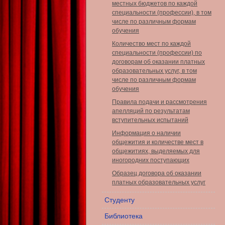
местных бюджетов по каждой
специальности (профессии), в том
числе по различным формам
обучения
Количество мест по каждой
специальности (профессии) по
договорам об оказании платных
образовательных услуг, в том
числе по различным формам
обучения
Правила подачи и рассмотрения
апелляций по результатам
вступительных испытаний
Информация о наличии
общежития и количестве мест в
общежитиях, выделяемых для
иногородних поступающих
Образец договора об оказании
платных образовательных услуг
Студенту
Библиотека