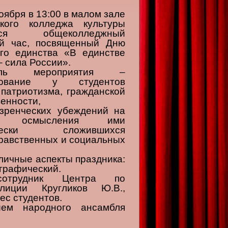
оября в 13:00 в малом зале
ского колледжа культуры
ялся общеколледжный
ый час, посвященный Дню
го единства «В единстве
– сила России».
ель мероприятия –
рование у студентов
 патриотизма, гражданской
венности,
зренческих убеждений на
е осмысления ими
ически сложившихся
нравственных и социальных
личные аспекты праздника:
графический.
сотрудник Центра по
лиции Кругликов Ю.В.,
ес студентов.
ием народного ансамбля