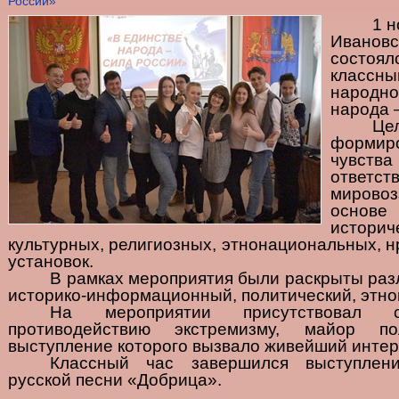
России»
1 н
Иванов
состо
классн
народно
народа 
Ц
форми
чувства
ответст
мировоз
основ
истор
культурных, религиозных, этнонациональных, 
установок.
В рамках мероприятия были раскрыты раз
историко-информационный, политический, этно
На мероприятии присутствовал 
противодействию экстремизму, майор по
выступление которого вызвало живейший интер
Классный час завершился выступлен
русской песни «Добрица».