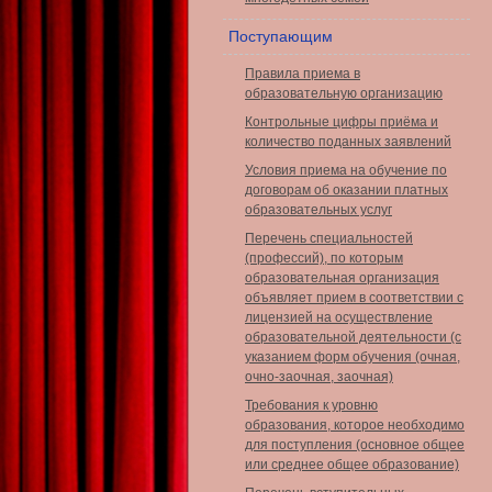
Поступающим
Правила приема в
образовательную организацию
Контрольные цифры приёма и
количество поданных заявлений
Условия приема на обучение по
договорам об оказании платных
образовательных услуг
Перечень специальностей
(профессий), по которым
образовательная организация
объявляет прием в соответствии с
лицензией на осуществление
образовательной деятельности (с
указанием форм обучения (очная,
очно-заочная, заочная)
Требования к уровню
образования, которое необходимо
для поступления (основное общее
или среднее общее образование)