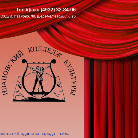
Тел./факс
(4932)
32-84-06
53012 г. Иваново, пр. Шереметевский, д.16
нства «В единстве народа – сила