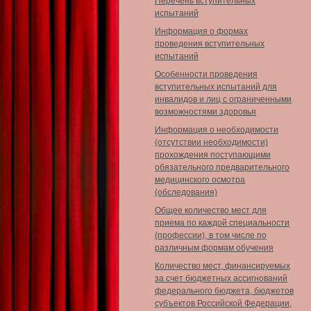
Перечень вступительных
испытаний
Информация о формах
проведения вступительных
испытаний
Особенности проведения
вступительных испытаний для
инвалидов и лиц с ограниченными
возможностями здоровья
Информация о необходимости
(отсутствии необходимости)
прохождения поступающими
обязательного предварительного
медицинского осмотра
(обследования)
Общее количество мест для
приема по каждой специальности
(профессии), в том числе по
различным формам обучения
Количество мест, финансируемых
за счет бюджетных ассигнований
федерального бюджета, бюджетов
субъектов Российской Федерации,