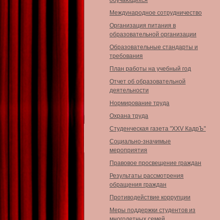
обучающихся
Международное сотрудничество
Организация питания в
образовательной организации
Образовательные стандарты и
требования
План работы на учебный год
Отчет об образовательной
деятельности
Нормирование труда
Охрана труда
Студенческая газета "XXV КадрЪ"
Социально-значимые
мероприятия
Правовое просвещение граждан
Результаты рассмотрения
обращения граждан
Противодействие коррупции
Меры поддержки студентов из
многодетных семей