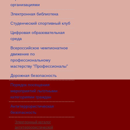
организациями
Электронная библиотека
Студенческий спортивный клуб
Цифровая образовательная
среда
Всероссийское чемпионатное
движение по
профессиональному
мастерству "Профессионалы"
Дорожная безопасность
Порядок посещения
мероприятий льготными
категориями граждан
Антитеррористическая
безопасность
Электронный каталог
антитеррористической