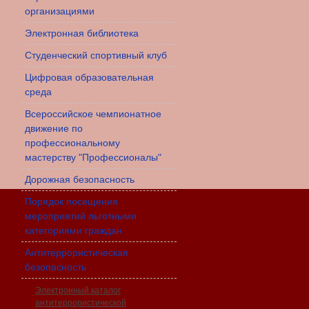
организациями
Электронная библиотека
Студенческий спортивный клуб
Цифровая образовательная
среда
Всероссийское чемпионатное
движение по
профессиональному
мастерству "Профессионалы"
Дорожная безопасность
Порядок посещения
мероприятий льготными
категориями граждан
Антитеррористическая
безопасность
Электронный каталог
антитеррористической