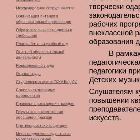
обучающихся
творчески ода
Международное сотрудничество
законодательс
Организация питания в
образовательной организации
рабочих прогр
Образовательные стандарты и
внеклассной р
требования
образования д
План работы на учебный год
В рамках зан
Отчет об образовательной
деятельности
педагогическа
Нормирование труда
педагогики пр
Охрана труда
Детских музык
Студенческая газета "XXV КадрЪ"
Слушателям к
Социально-значимые
мероприятия
повышении кв
Правовое просвещение граждан
преподавател
Результаты рассмотрения
искусств.
обращения граждан
Противодействие коррупции
Меры поддержки студентов из
многодетных семей