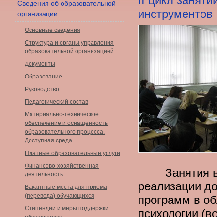
II цикл занят
Сведения об образовательной
инструментов 
организации
Основные сведения
Структура и органы управления
образовательной организацией
Документы
Образование
Руководство
Педагогический состав
Материально-техническое
обеспечение и оснащенность
образовательного процесса.
Доступная среда
Платные образовательные услуги
Финансово-хозяйственная
Занятия вкл
деятельность
реализации д
Вакантные места для приема
(перевода) обучающихся
программ в об
Стипендии и меры поддержки
психологии (в