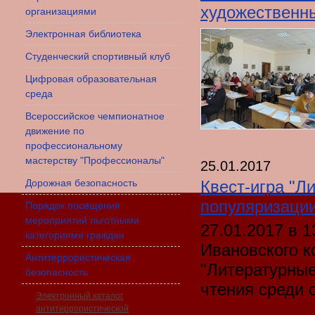
художественны
организациями
Электронная библиотека
Студенческий спортивный клуб
Цифровая образовательная
среда
Всероссийское чемпионатное
движение по
профессиональному
мастерству "Профессионалы"
25.01.2017
Дорожная безопасность
Квест-игра "Л
популяризации
Порядок посещения
мероприятий льготными
27.01.2017 в 
категориями граждан
Ивановского к
Антитеррористическая
"Литературные
безопасность
чтения среди 
Электронный каталог
антитеррористической