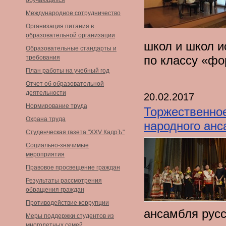
обучающихся
Международное сотрудничество
Организация питания в
образовательной организации
школ и школ и
Образовательные стандарты и
по классу «фо
требования
План работы на учебный год
Отчет об образовательной
деятельности
20.02.2017
Нормирование труда
Торжественно
Охрана труда
народного анс
Студенческая газета "XXV КадрЪ"
Социально-значимые
мероприятия
Правовое просвещение граждан
Результаты рассмотрения
обращения граждан
Противодействие коррупции
ансамбля русс
Меры поддержки студентов из
многодетных семей