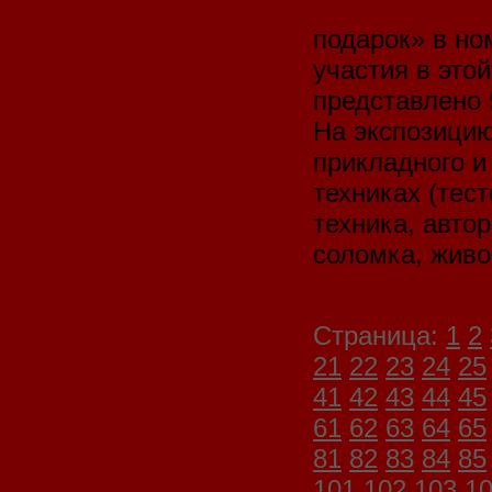
подарок» в но
участия в это
представлено 
На экспозицию
прикладного и
техниках (тес
техника, автор
соломка, живо
Страница:
1
2
21
22
23
24
25
41
42
43
44
45
61
62
63
64
65
81
82
83
84
85
101
102
103
1