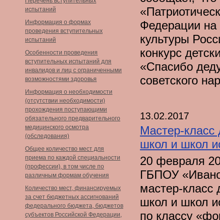
Перечень вступительных
«Патриотическ
испытаний
Информация о формах
Федерации на 
проведения вступительных
культуры Росс
испытаний
конкурс детск
Особенности проведения
вступительных испытаний для
«Спасибо деду
инвалидов и лиц с ограниченными
советского на
возможностями здоровья
Информация о необходимости
(отсутствии необходимости)
прохождения поступающими
13.02.2017
обязательного предварительного
медицинского осмотра
Мастер-класс 
(обследования)
школ и школ и
Общее количество мест для
приема по каждой специальности
20 февраля 20
(профессии), в том числе по
ГБПОУ «Иванов
различным формам обучения
мастер-класс 
Количество мест, финансируемых
за счет бюджетных ассигнований
школ и школ и
федерального бюджета, бюджетов
по классу «фо
субъектов Российской Федерации,