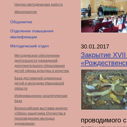
Научно-методическая работа
Мероприятия
Общежитие
Отделение повышения
квалификации
30.01.2017
Методический отдел
Закрытие XVII
Методическое обеспечение
деятельности учреждений
«Рождественс
дополнительного образования
детей сферы культуры и искуства
База достижений одаренных
детей и молодежи Ивановской
области
Информационно-аналитическая
база
Всероссийская выставка-конкурс
«Образ защитника Отечества в
проводимого с
произведениях молодых
художников»