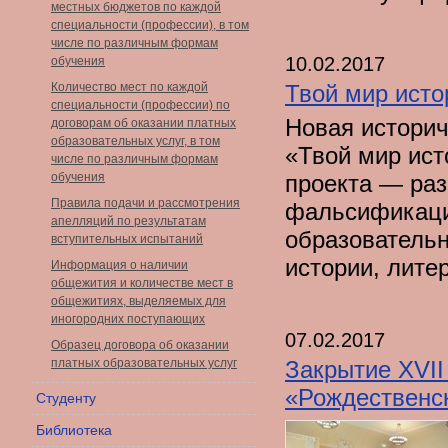
местных бюджетов по каждой
специальности (профессии), в том
числе по различным формам
10.02.2017
обучения
Количество мест по каждой
Твой мир исто
специальности (профессии) по
Новая историч
договорам об оказании платных
образовательных услуг, в том
«Твой мир ист
числе по различным формам
обучения
проекта — ра
Правила подачи и рассмотрения
фальсификаци
апелляций по результатам
образовательн
вступительных испытаний
истории, лите
Информация о наличии
общежития и количестве мест в
общежитиях, выделяемых для
иногородних поступающих
07.02.2017
Образец договора об оказании
платных образовательных услуг
Закрытие XVII
«Рождественс
Студенту
Библиотека