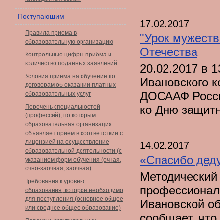
Поступающим
17.02.2017
Правила приема в
"Урок мужеств
образовательную организацию
Отечества
Контрольные цифры приёма и
количество поданных заявлений
20.02.2017 в 
Условия приема на обучение по
Ивановского к
договорам об оказании платных
ДОСААФ России
образовательных услуг
Перечень специальностей
ко Дню защитн
(профессий), по которым
образовательная организация
объявляет прием в соответствии с
лицензией на осуществление
14.02.2017
образовательной деятельности (с
«Спасибо деду
указанием форм обучения (очная,
очно-заочная, заочная)
Методический 
Требования к уровню
профессионал
образования, которое необходимо
для поступления (основное общее
Ивановской об
или среднее общее образование)
сообщает, что