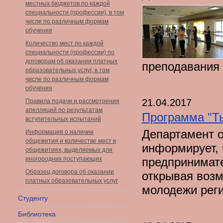
местных бюджетов по каждой
специальности (профессии), в том
числе по различным формам
обучения
Количество мест по каждой
специальности (профессии) по
договорам об оказании платных
преподавания
образовательных услуг, в том
числе по различным формам
обучения
21.04.2017
Правила подачи и рассмотрения
апелляций по результатам
Программа "Ты
вступительных испытаний
Департамент 
Информация о наличии
общежития и количестве мест в
информирует, 
общежитиях, выделяемых для
иногородних поступающих
предпринимате
Образец договора об оказании
открывая возм
платных образовательных услуг
молодежи реги
Студенту
Библиотека