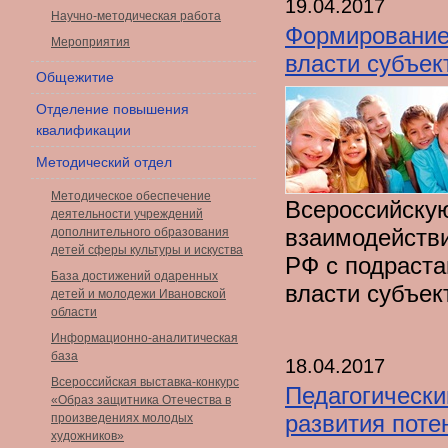
19.04.2017
Научно-методическая работа
Формирование
Мероприятия
власти субъек
Общежитие
Отделение повышения
квалификации
Методический отдел
Методическое обеспечение
Всероссийску
деятельности учреждений
взаимодействи
дополнительного образования
детей сферы культуры и искуства
РФ с подраст
База достижений одаренных
власти субъек
детей и молодежи Ивановской
области
Информационно-аналитическая
база
18.04.2017
Всероссийская выставка-конкурс
Педагогически
«Образ защитника Отечества в
развития поте
произведениях молодых
художников»