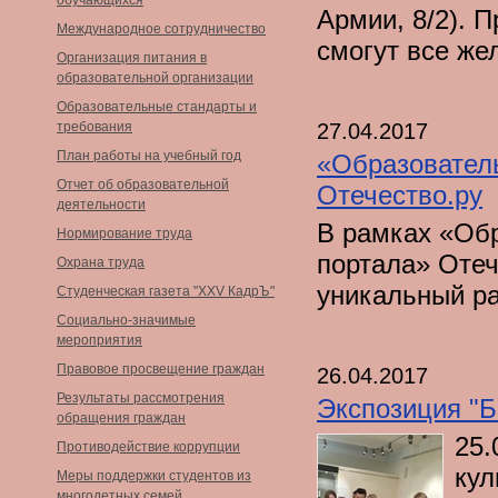
обучающихся
Армии, 8/2). 
Международное сотрудничество
смогут все ж
Организация питания в
образовательной организации
Образовательные стандарты и
27.04.2017
требования
План работы на учебный год
«Образователь
Отчет об образовательной
Отечество.ру
деятельности
В рамках «Обр
Нормирование труда
портала» Отече
Охрана труда
уникальный р
Студенческая газета "XXV КадрЪ"
Социально-значимые
мероприятия
Правовое просвещение граждан
26.04.2017
Результаты рассмотрения
Экспозиция "Б
обращения граждан
25.
Противодействие коррупции
кул
Меры поддержки студентов из
многодетных семей