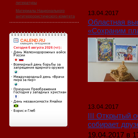
литературы
Материалы Национального
13.04.2017
антитеррористического комитета
Областная вы
«Сохраним пл
13.04.2017
III Открытый 
собирает друз
19.04.2017 в 