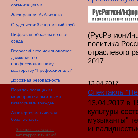
организациями
Электронная библиотека
Студенческий спортивный клуб
(РусРегионИн
Цифровая образовательная
среда
политика Рос
отраслевого р
Всероссийское чемпионатное
движение по
2017
профессиональному
мастерству "Профессионалы"
Дорожная безопасность
13.04.2017
Порядок посещения
Спектакль "Н
мероприятий льготными
13.04.2017 в 
категориями граждан
культуры сост
Антитеррористическая
музыканты" те
безопасность
инвалидностью
Электронный каталог
антитеррористической