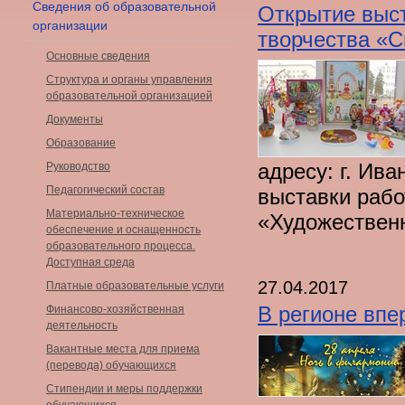
Сведения об образовательной
Открытие выст
организации
творчества «С
Основные сведения
Структура и органы управления
образовательной организацией
Документы
Образование
адресу: г. Ива
Руководство
Педагогический состав
выставки рабо
Материально-техническое
«Художествен
обеспечение и оснащенность
образовательного процесса.
Доступная среда
27.04.2017
Платные образовательные услуги
В регионе впе
Финансово-хозяйственная
деятельность
Вакантные места для приема
(перевода) обучающихся
Стипендии и меры поддержки