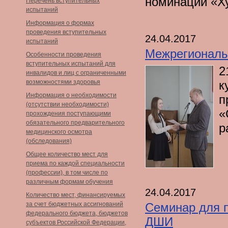
номинации «Х
Перечень вступительных
испытаний
Информация о формах
проведения вступительных
24.04.2017
испытаний
Межрегиональ
Особенности проведения
вступительных испытаний для
2
инвалидов и лиц с ограниченными
возможностями здоровья
к
Информация о необходимости
п
(отсутствии необходимости)
«
прохождения поступающими
обязательного предварительного
р
медицинского осмотра
(обследования)
Общее количество мест для
приема по каждой специальности
(профессии), в том числе по
различным формам обучения
24.04.2017
Количество мест, финансируемых
за счет бюджетных ассигнований
Семинар для 
федерального бюджета, бюджетов
ДШИ
субъектов Российской Федерации,