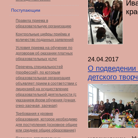
Ива
кра
Поступающим
Правила приема в
образовательную организацию
Контрольные цифры приёма и
количество поданных заявлений
Условия приема на обучение по
договорам об оказании платных
24.04.2017
образовательных услуг
О подведении 
Перечень специальностей
(профессий), по которым
детского твор
образовательная организация
объявляет прием в соответствии с
лицензией на осуществление
образовательной деятельности (с
указанием форм обучения (очная,
очно-заочная, заочная)
Требования к уровню
образования, которое необходимо
для поступления (основное общее
или среднее общее образование)