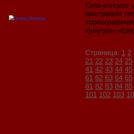
Гала-концерт 
фестиваля тво
хореографичес
культуры «Шир
Страница:
1
2
21
22
23
24
25
41
42
43
44
45
61
62
63
64
65
81
82
83
84
85
101
102
103
1