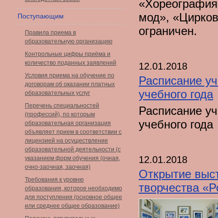
«Хореография»
мод», «Цирков
Поступающим
ограничен.
Правила приема в
образовательную организацию
Контрольные цифры приёма и
количество поданных заявлений
12.01.2018
Условия приема на обучение по
Расписание уч
договорам об оказании платных
учебного года
образовательных услуг
Перечень специальностей
Расписание уч
(профессий), по которым
учебного года
образовательная организация
объявляет прием в соответствии с
лицензией на осуществление
образовательной деятельности (с
12.01.2018
указанием форм обучения (очная,
очно-заочная, заочная)
Открытие выст
Требования к уровню
творчества «Р
образования, которое необходимо
для поступления (основное общее
или среднее общее образование)