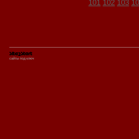
101
102
103
1
сайты под ключ