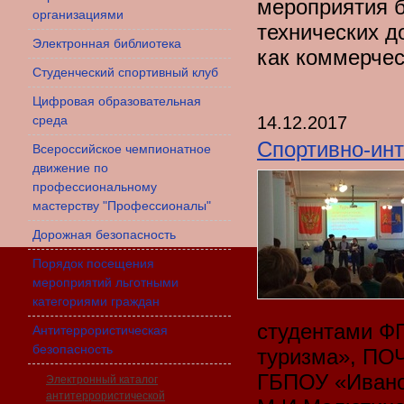
мероприятия б
организациями
технических д
Электронная библиотека
как коммерчес
Студенческий спортивный клуб
Цифровая образовательная
14.12.2017
среда
Спортивно-инт
Всероссийское чемпионатное
движение по
профессиональному
мастерству "Профессионалы"
Дорожная безопасность
Порядок посещения
мероприятий льготными
категориями граждан
студентами Ф
Антитеррористическая
безопасность
туризма», ПОЧ
ГБПОУ «Ивано
Электронный каталог
антитеррористической