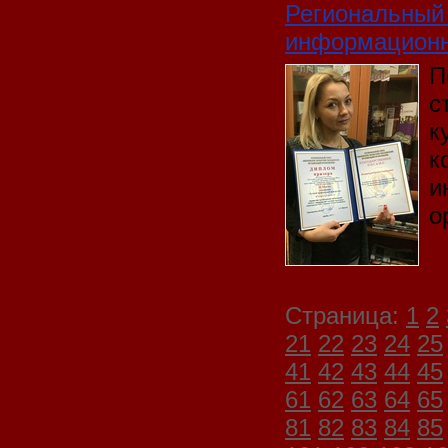
Региональный 
информационн
П
с
к
к
и
о
Страница:
1
2
21
22
23
24
25
41
42
43
44
45
61
62
63
64
65
81
82
83
84
85