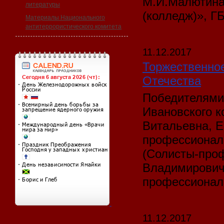
М.И.Малютина
литературы
(колледж)», Г
Материалы Национального
антитеррористического комитета
11.12.2017
Торжественно
Отечества
Победителями
Ивановского 
Витальевна, 
профессионалы
(Солисты-про
Владимирович
профессионалы
11.12.2017