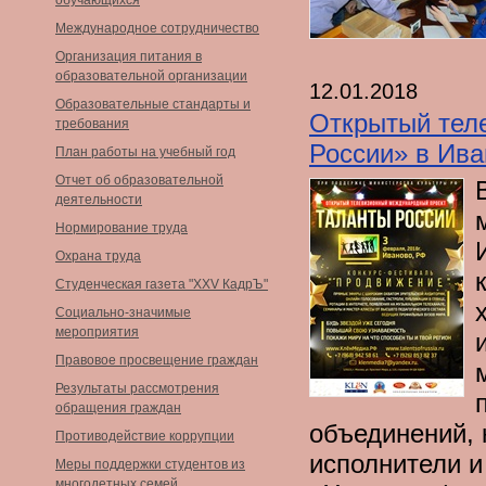
обучающихся
Международное сотрудничество
Организация питания в
образовательной организации
12.01.2018
Образовательные стандарты и
Открытый тел
требования
России» в Ива
План работы на учебный год
Отчет об образовательной
деятельности
Нормирование труда
Охрана труда
Студенческая газета "XXV КадрЪ"
Социально-значимые
мероприятия
Правовое просвещение граждан
Результаты рассмотрения
обращения граждан
объединений,
Противодействие коррупции
исполнители и
Меры поддержки студентов из
многодетных семей