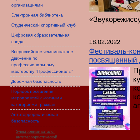
организациями
Электронная библиотека
«Звукорежиссу
Студенческий спортивный клуб
Цифровая образовательная
18.02.2022
среда
Фестиваль-кон
Всероссийское чемпионатное
движение по
посвященный 
профессиональному
П
мастерству "Профессионалы"
к
Дорожная безопасность
к
Порядок посещения
к
мероприятий льготными
а
категориями граждан
Антитеррористическая
безопасность
Электронный каталог
антитеррористической