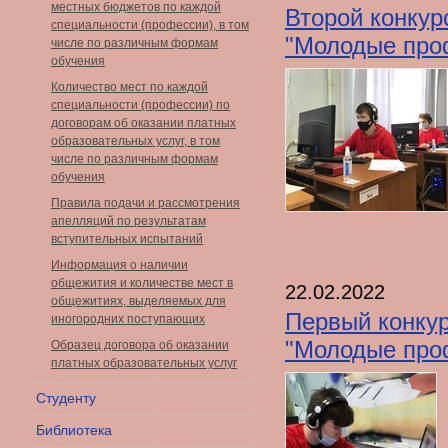
местных бюджетов по каждой
Второй конкур
специальности (профессии), в том
"Молодые проф
числе по различным формам
обучения
Количество мест по каждой
специальности (профессии) по
договорам об оказании платных
образовательных услуг, в том
числе по различным формам
обучения
Правила подачи и рассмотрения
апелляций по результатам
вступительных испытаний
Информация о наличии
общежития и количестве мест в
22.02.2022
общежитиях, выделяемых для
Первый конкур
иногородних поступающих
"Молодые проф
Образец договора об оказании
платных образовательных услуг
Студенту
Библиотека