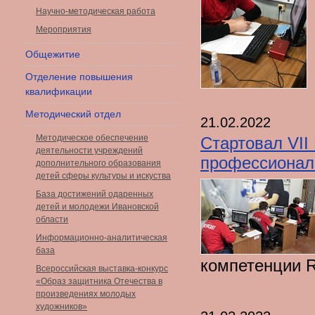
Научно-методическая работа
Мероприятия
Общежитие
Отделение повышения
квалификации
Методический отдел
21.02.2022
Методическое обеспечение
Стартовал VII
деятельности учреждений
профессионалы"
дополнительного образования
детей сферы культуры и искуства
База достижений одаренных
детей и молодежи Ивановской
области
Информационно-аналитическая
база
компетенции 
Всероссийская выставка-конкурс
«Образ защитника Отечества в
произведениях молодых
художников»