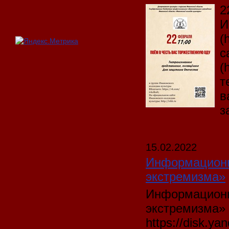
2
И
(
с
(
т
в
з
15.02.2022
Информационн
экстремизма»
Информационн
экстремизма»
https://disk.ya