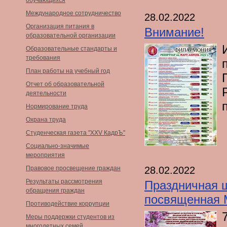
обучающихся
Международное сотрудничество
28.02.2022
Организация питания в
Внимание!
образовательной организации
Образовательные стандарты и
требования
План работы на учебный год
Отчет об образовательной
деятельности
Нормирование труда
Охрана труда
Студенческая газета "XXV КадрЪ"
Социально-значимые
мероприятия
28.02.2022
Правовое просвещение граждан
Результаты рассмотрения
Праздничная 
обращения граждан
посвященная 
Противодействие коррупции
Меры поддержки студентов из
многодетных семей