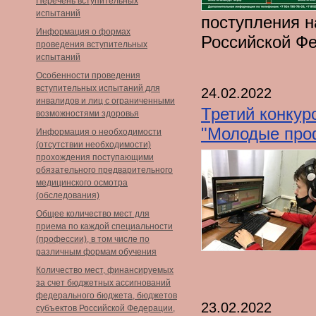
Перечень вступительных
испытаний
поступления н
Информация о формах
Российской Ф
проведения вступительных
испытаний
Особенности проведения
вступительных испытаний для
24.02.2022
инвалидов и лиц с ограниченными
Третий конкур
возможностями здоровья
"Молодые проф
Информация о необходимости
(отсутствии необходимости)
прохождения поступающими
обязательного предварительного
медицинского осмотра
(обследования)
Общее количество мест для
приема по каждой специальности
(профессии), в том числе по
различным формам обучения
Количество мест, финансируемых
за счет бюджетных ассигнований
федерального бюджета, бюджетов
23.02.2022
субъектов Российской Федерации,