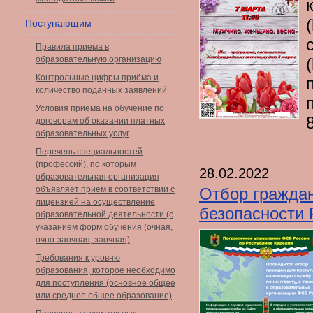
Поступающим
Правила приема в
образовательную организацию
Контрольные цифры приёма и
количество поданных заявлений
Условия приема на обучение по
договорам об оказании платных
образовательных услуг
Перечень специальностей
(профессий), по которым
28.02.2022
образовательная организация
объявляет прием в соответствии с
Отбор граждан
лицензией на осуществление
безопасности
образовательной деятельности (с
указанием форм обучения (очная,
очно-заочная, заочная)
Требования к уровню
образования, которое необходимо
для поступления (основное общее
или среднее общее образование)