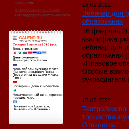
литературы
18.02.2022
Материалы Национального
Вебинар для р
антитеррористического комитета
образования
16 февраля 20
квалификации 
вебинар для р
образования (
«Правовое обе
Особые возмож
руководителя 
16.02.2022
Театрализован
торжественну
Отечества