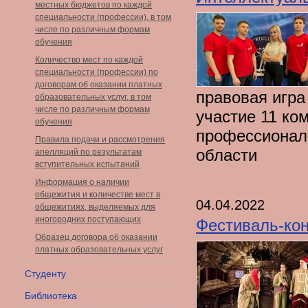
местных бюджетов по каждой
специальности (профессии), в том
числе по различным формам
обучения
Количество мест по каждой
специальности (профессии) по
договорам об оказании платных
правовая игра
образовательных услуг, в том
числе по различным формам
участие 11 ко
обучения
профессиональ
Правила подачи и рассмотрения
области
апелляций по результатам
вступительных испытаний
Информация о наличии
общежития и количестве мест в
04.04.2022
общежитиях, выделяемых для
иногородних поступающих
Фестиваль-кон
Образец договора об оказании
платных образовательных услуг
Студенту
Библиотека