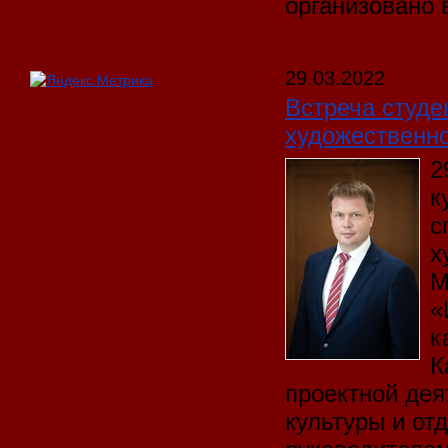
организовано
29.03.2022
Встреча студе
художественно
2
к
с
х
М
«
к
К
проектной дея
культуры и от