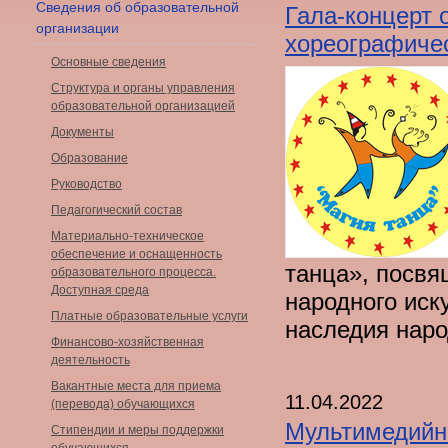
Сведения об образовательной
Гала-концерт 
организации
хореографиче
Основные сведения
Структура и органы управления
образовательной организацией
Документы
Образование
Руководство
Педагогический состав
Материально-техническое
обеспечение и оснащенность
танца», посвя
образовательного процесса.
Доступная среда
народного иск
Платные образовательные услуги
наследия наро
Финансово-хозяйственная
деятельность
Вакантные места для приема
11.04.2022
(перевода) обучающихся
Мультимедийн
Стипендии и меры поддержки