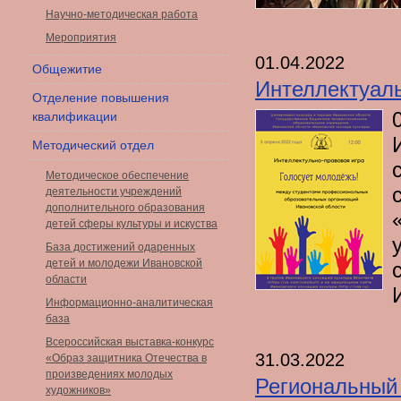
Научно-методическая работа
Мероприятия
01.04.2022
Общежитие
Интеллектуаль
Отделение повышения
квалификации
Методический отдел
Методическое обеспечение
деятельности учреждений
дополнительного образования
детей сферы культуры и искуства
База достижений одаренных
детей и молодежи Ивановской
области
Информационно-аналитическая
база
Всероссийская выставка-конкурс
31.03.2022
«Образ защитника Отечества в
произведениях молодых
Региональный 
художников»