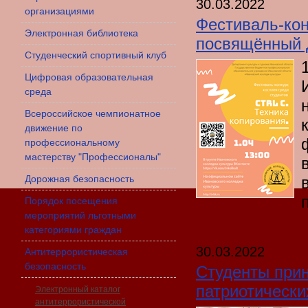
30.03.2022
организациями
Фестиваль-кон
Электронная библиотека
посвящённый 
Студенческий спортивный клуб
Цифровая образовательная
среда
Всероссийское чемпионатное
движение по
профессиональному
мастерству "Профессионалы"
Дорожная безопасность
Порядок посещения
мероприятий льготными
категориями граждан
30.03.2022
Антитеррористическая
безопасность
Студенты прин
патриотически
Электронный каталог
антитеррористической