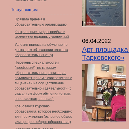
Поступающим
Правила приема в
образовательную организацию
Контрольные цифры приёма и
количество поданных заявлений
06.04.2022
Условия приема на обучение по
Арт-площадка
договорам об оказании платных
образовательных услуг
Тарковского»
Перечень специальностей
(профессий), по которым
образовательная организация
объявляет прием в соответствии с
лицензией на осуществление
образовательной деятельности (с
указанием форм обучения (очная,
очно-заочная, заочная)
Требования к уровню
образования, которое необходимо
для поступления (основное общее
или среднее общее образование)