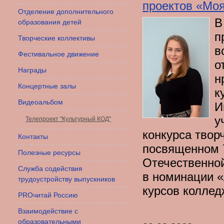
проектов «Мо
Отделение дополнительного
В
образования детей
п
Творческие коллективы
в
Фестивальное движение
о
Награды
н
Концертные залы
к
Видеоальбом
И
у
Телепроект "Культурный КОД"
конкурса твор
Контакты
посвященном 
Полезные ресурсы
Отечественной
Служба содействия
в номинации «
трудоустройству выпускников
курсов коллед
PROчитай Россию
Взаимодействие с
образовательными