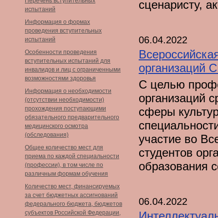
Перечень вступительных
сценаристу, а
испытаний
Информация о формах
проведения вступительных
06.04.2022
испытаний
Всероссийская
Особенности проведения
вступительных испытаний для
организаций 
инвалидов и лиц с ограниченными
возможностями здоровья
С целью профе
Информация о необходимости
организаций с
(отсутствии необходимости)
прохождения поступающими
сферы культур
обязательного предварительного
специальности
медицинского осмотра
(обследования)
участие во Вс
Общее количество мест для
студентов орг
приема по каждой специальности
образования 
(профессии), в том числе по
различным формам обучения
Количество мест, финансируемых
за счет бюджетных ассигнований
06.04.2022
федерального бюджета, бюджетов
субъектов Российской Федерации,
Интеллектуаль