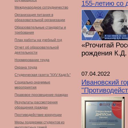
обучающихся
155-летию со 
Международное сотрудничество
Организация питания в
образовательной организации
Образовательные стандарты и
требования
План работы на учебный год
«Proчитай Рос
Отчет об образовательной
рождения К.Д
деятельности
Нормирование труда
Охрана труда
07.04.2022
Студенческая газета "XXV КадрЪ"
Ивановский го
Социально-значимые
мероприятия
"Противодейст
Правовое просвещение граждан
Результаты рассмотрения
обращения граждан
Противодействие коррупции
Меры поддержки студентов из
многодетных семей