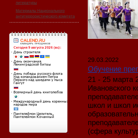
литературы
Материалы Национального
антитеррористического комитета
29.03.2022
Обучение пре
21 - 25 марта
Ивановского к
преподавател
школ и школ и
образователь
преподавателе
(сфера культу