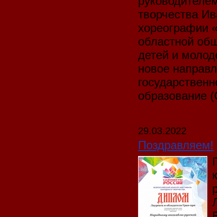
руководителем
творчества Ив
хореографии 
областной общ
детей и молод
новое направл
государственн
образование (
29.03.2022
Поздравляем!