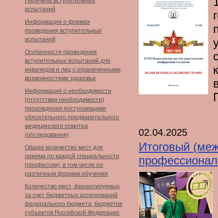
Перечень вступительных
испытаний
Информация о формах
проведения вступительных
испытаний
Особенности проведения
вступительных испытаний для
инвалидов и лиц с ограниченными
возможностями здоровья
Информация о необходимости
(отсутствии необходимости)
прохождения поступающими
обязательного предварительного
медицинского осмотра
02.04.2025
(обследования)
Итоговый (меж
Общее количество мест для
приема по каждой специальности
профессионал
(профессии), в том числе по
различным формам обучения
Количество мест, финансируемых
за счет бюджетных ассигнований
федерального бюджета, бюджетов
субъектов Российской Федерации,