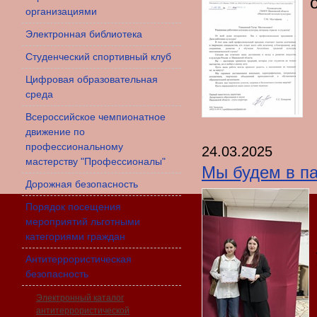
организациями
Электронная библиотека
Студенческий спортивный клуб
Цифровая образовательная
среда
Всероссийское чемпионатное
движение по
профессиональному
24.03.2025
мастерству "Профессионалы"
Мы будем в п
Дорожная безопасность
Порядок посещения
мероприятий льготными
категориями граждан
Антитеррористическая
безопасность
Электронный каталог
антитеррористической