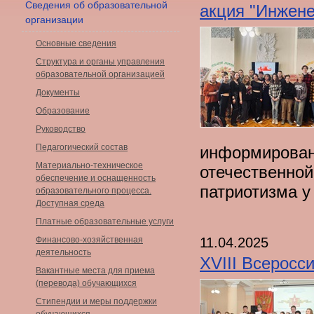
Сведения об образовательной
акция "Инжен
организации
Основные сведения
Структура и органы управления
образовательной организацией
Документы
Образование
Руководство
Педагогический состав
информирован
Материально-техническое
отечественно
обеспечение и оснащенность
патриотизма у
образовательного процесса.
Доступная среда
Платные образовательные услуги
11.04.2025
Финансово-хозяйственная
деятельность
XVIII Всеросс
Вакантные места для приема
(перевода) обучающихся
Стипендии и меры поддержки