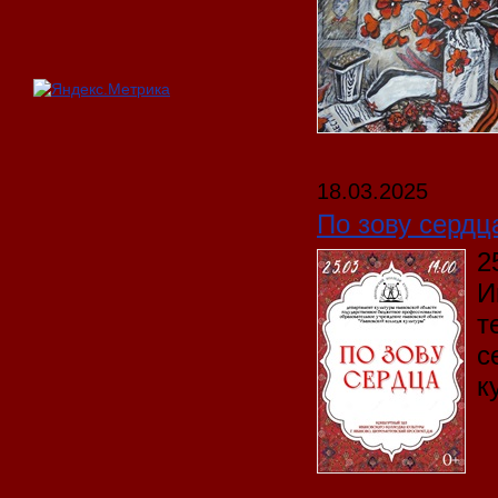
18.03.2025
По зову сердц
2
И
т
с
к