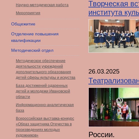
Творческая вс
Научно-методическая работа
института кул
Мероприятия
Общежитие
Отделение повышения
квалификации
Методический отдел
Методическое обеспечение
деятельности учреждений
26.03.2025
дополнительного образования
детей сферы культуры и искуства
Театрализован
База достижений одаренных
детей и молодежи Ивановской
области
Информационно-аналитическая
база
Всероссийская выставка-конкурс
«Образ защитника Отечества в
произведениях молодых
России.
художников»