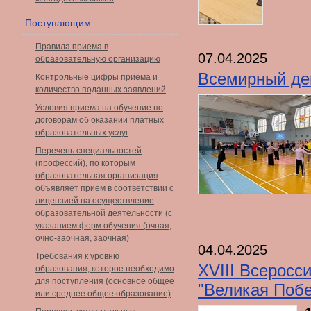
Поступающим
Правила приема в
07.04.2025
образовательную организацию
Всемирный де
Контрольные цифры приёма и
количество поданных заявлений
Условия приема на обучение по
договорам об оказании платных
образовательных услуг
Перечень специальностей
(профессий), по которым
образовательная организация
объявляет прием в соответствии с
лицензией на осуществление
образовательной деятельности (с
указанием форм обучения (очная,
очно-заочная, заочная)
04.04.2025
Требования к уровню
XVIII Всеросс
образования, которое необходимо
для поступления (основное общее
"Великая Побе
или среднее общее образование)