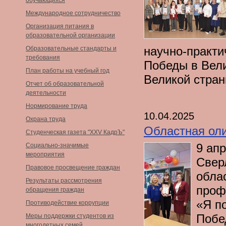
обучающихся
Международное сотрудничество
Организация питания в
образовательной организации
научно-практи
Образовательные стандарты и
требования
Победы в Вел
План работы на учебный год
Великой стран
Отчет об образовательной
деятельности
Нормирование труда
10.04.2025
Охрана труда
Областная оли
Студенческая газета "XXV КадрЪ"
9 ап
Социально-значимые
мероприятия
Свер
Правовое просвещение граждан
обла
Результаты рассмотрения
проф
обращения граждан
«Я п
Противодействие коррупции
Побе
Меры поддержки студентов из
многодетных семей