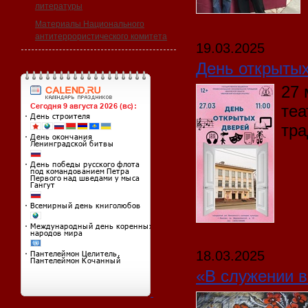
литературы
Материалы Национального
антитеррористического комитета
19.03.2025
День открыты
27 
теа
тра
18.03.2025
«В служении 