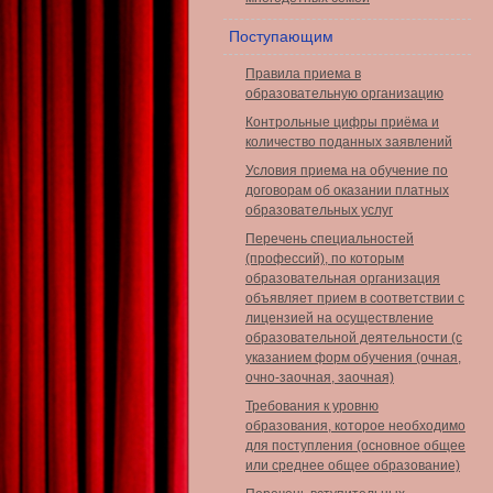
Поступающим
Правила приема в
образовательную организацию
Контрольные цифры приёма и
количество поданных заявлений
Условия приема на обучение по
договорам об оказании платных
образовательных услуг
Перечень специальностей
(профессий), по которым
образовательная организация
объявляет прием в соответствии с
лицензией на осуществление
образовательной деятельности (с
указанием форм обучения (очная,
очно-заочная, заочная)
Требования к уровню
образования, которое необходимо
для поступления (основное общее
или среднее общее образование)