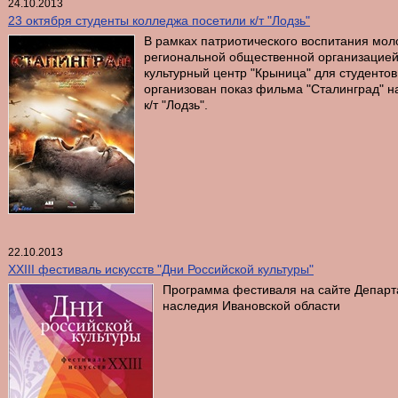
24.10.2013
23 октября студенты колледжа посетили к/т "Лодзь"
В рамках патриотического воспитания мол
региональной общественной организацией
культурный центр "Крыница" для студенто
организован показ фильма "Сталинград" н
к/т "Лодзь".
22.10.2013
XXIII фестиваль искусств "Дни Российской культуры"
Программа фестиваля на сайте Департа
наследия Ивановской области