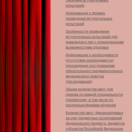
Перечень вступительных
испытаний
Информация о формах
проведения вступительных
испытаний
Особенности проведения
вступительных испытаний для
инвалидов и лиц с ограниченными
возможностями здоровья
Информация о необходимости
(отсутствии необходимости)
прохождения поступающими
обязательного предварительного
медицинского осмотра
(обследования)
Общее количество мест для
приема по каждой специальности
(профессии), в том числе по
различным формам обучения
Количество мест, финансируемых
за счет бюджетных ассигнований
федерального бюджета, бюджетов
субъектов Российской Федерации,