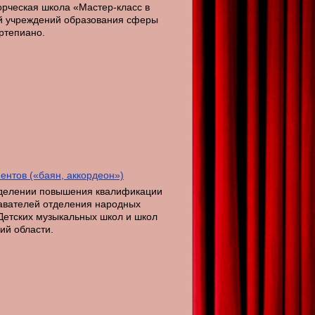
орческая школа «Мастер-класс в
й учреждений образования сферы
ртепиано.
ентов («баян, аккордеон»)
 отделении повышения квалификации
давателей отделения народных
 Детских музыкальных школ и школ
ий области.