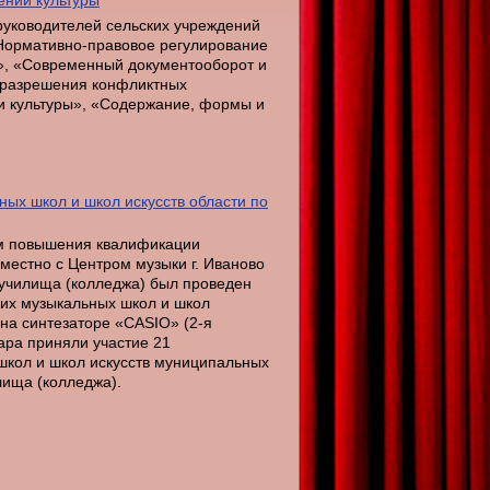
ений культуры
 руководителей сельских учреждений
Нормативно-правовое регулирование
», «Современный документооборот и
 разрешения конфликтных
и культуры», «Содержание, формы и
ых школ и школ искусств области по
ем повышения квалификации
местно с Центром музыки г. Иваново
 училища (колледжа) был проведен
их музыкальных школ и школ
 на синтезаторе «CASIO» (2-я
ара приняли участие 21
школ и школ искусств муниципальных
лища (колледжа).