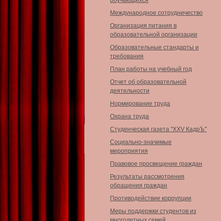
обучающихся
Международное сотрудничество
Организация питания в
образовательной организации
Образовательные стандарты и
требования
План работы на учебный год
Отчет об образовательной
деятельности
Нормирование труда
Охрана труда
Студенческая газета "XXV КадрЪ"
Социально-значимые
мероприятия
Правовое просвещение граждан
Результаты рассмотрения
обращения граждан
Противодействие коррупции
Меры поддержки студентов из
многодетных семей