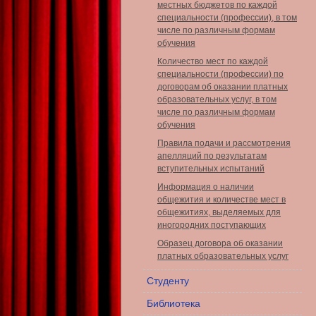
местных бюджетов по каждой
специальности (профессии), в том
числе по различным формам
обучения
Количество мест по каждой
специальности (профессии) по
договорам об оказании платных
образовательных услуг, в том
числе по различным формам
обучения
Правила подачи и рассмотрения
апелляций по результатам
вступительных испытаний
Информация о наличии
общежития и количестве мест в
общежитиях, выделяемых для
иногородних поступающих
Образец договора об оказании
платных образовательных услуг
Студенту
Библиотека