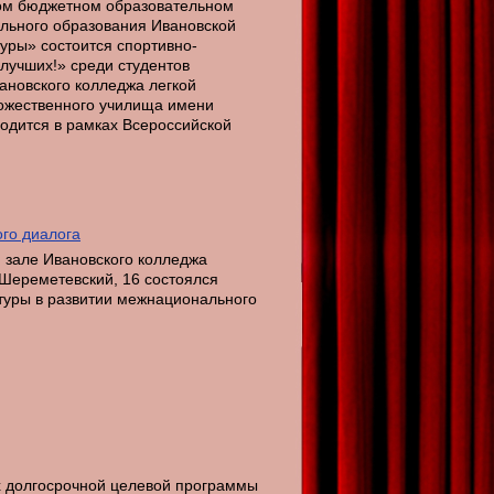
нном бюджетном образовательном
льного образования Ивановской
уры» состоится спортивно-
лучших!» среди студентов
ановского колледжа легкой
ожественного училища имени
водится в рамках Всероссийской
ого диалога
м зале Ивановского колледжа
. Шереметевский, 16 состоялся
ьтуры в развитии межнационального
ах долгосрочной целевой программы