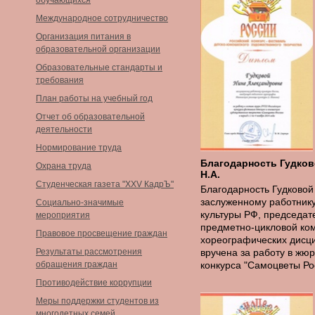
обучающихся
Международное сотрудничество
Организация питания в
образовательной организации
Образовательные стандарты и
требования
План работы на учебный год
Отчет об образовательной
деятельности
Нормирование труда
Благодарность Гудко
Охрана труда
Н.А.
Студенческая газета "XXV КадрЪ"
Благодарность Гудковой 
заслуженному работник
Социально-значимые
культуры РФ, председа
мероприятия
предметно-цикловой ко
Правовое просвещение граждан
хореографических дисц
Результаты рассмотрения
вручена за работу в жю
обращения граждан
конкурса "Самоцветы Ро
Противодействие коррупции
Меры поддержки студентов из
многодетных семей