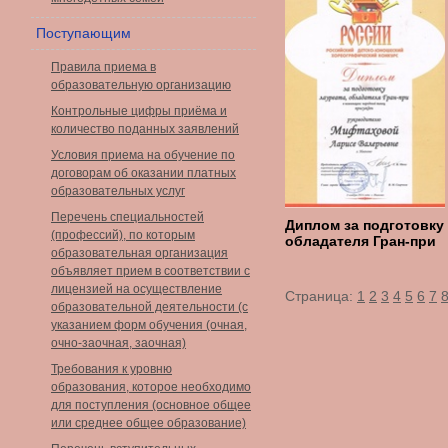
Поступающим
Правила приема в
образовательную организацию
Контрольные цифры приёма и
количество поданных заявлений
Условия приема на обучение по
договорам об оказании платных
образовательных услуг
Перечень специальностей
Диплом за подготовку
(профессий), по которым
обладателя Гран-при
образовательная организация
объявляет прием в соответствии с
лицензией на осуществление
Страница:
1
2
3
4
5
6
7
образовательной деятельности (с
указанием форм обучения (очная,
очно-заочная, заочная)
Требования к уровню
образования, которое необходимо
для поступления (основное общее
или среднее общее образование)