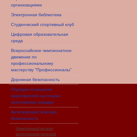
организациями
Электронная библиотека
Студенческий спортивный клуб
Цифровая образовательная
среда
Всероссийское чемпионатное
движение по
профессиональному
мастерству "Профессионалы"
Дорожная безопасность
Порядок посещения
мероприятий льготными
категориями граждан
Антитеррористическая
безопасность
Электронный каталог
антитеррористической