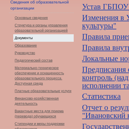
Сведения об образовательной
Устав ГБПОУ 
организации
Изменения в 
Основные сведения
культуры"
Структура и органы управления
образовательной организацией
Правила прие
Документы
Правила внут
Образование
Руководство
Локальные но
Педагогический состав
Предписания 
Материально-техническое
обеспечение и оснащенность
контроль (над
образовательного процесса.
исполнении т
Доступная среда
Платные образовательные услуги
Статистика
Финансово-хозяйственная
деятельность
Отчет о резу
Вакантные места для приема
"Ивановский 
(перевода) обучающихся
Государствен
Стипендии и меры поддержки