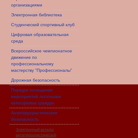
организациями
Электронная библиотека
Студенческий спортивный клуб
Цифровая образовательная
среда
Всероссийское чемпионатное
движение по
профессиональному
мастерству "Профессионалы"
Дорожная безопасность
Порядок посещения
мероприятий льготными
категориями граждан
Антитеррористическая
безопасность
Электронный каталог
антитеррористической