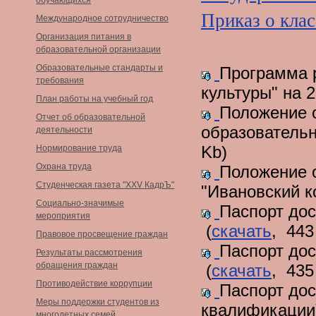
обучающихся
Приказ о клас
Международное сотрудничество
Организация питания в
образовательной организации
Образовательные стандарты и
Программа 
требования
культуры" на 
План работы на учебный год
Положение 
Отчет об образовательной
образовательн
деятельности
Kb)
Нормирование труда
Охрана труда
Положение о
Студенческая газета "XXV КадрЪ"
"Ивановский к
Социально-значимые
Паспорт до
мероприятия
(
скачать
, 443
Правовое просвещение граждан
Паспорт до
Результаты рассмотрения
обращения граждан
(
скачать
, 435
Противодействие коррупции
Паспорт до
Меры поддержки студентов из
квалификации
многодетных семей