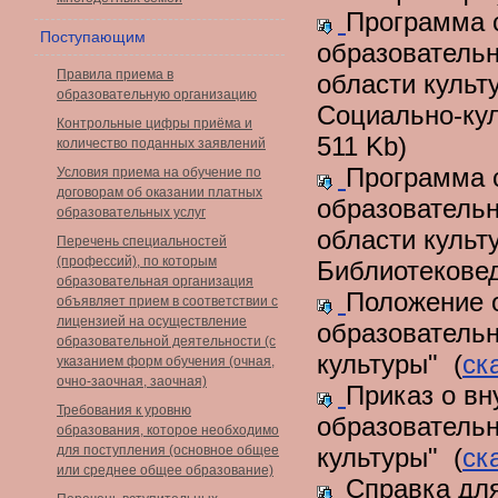
Программа 
Поступающим
образователь
Правила приема в
области культ
образовательную организацию
Социально-кул
Контрольные цифры приёма и
511 Kb)
количество поданных заявлений
Программа 
Условия приема на обучение по
договорам об оказании платных
образователь
образовательных услуг
области культ
Перечень специальностей
(профессий), по которым
Библиотекове
образовательная организация
Положение 
объявляет прием в соответствии с
лицензией на осуществление
образователь
образовательной деятельности (с
культуры" (
ск
указанием форм обучения (очная,
очно-заочная, заочная)
Приказ о вн
Требования к уровню
образователь
образования, которое необходимо
для поступления (основное общее
культуры" (
ск
или среднее общее образование)
Справка для