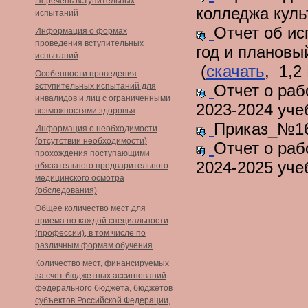
Перечень вступительных
колледжа куль
испытаний
Отчет об ис
Информация о формах
проведения вступительных
год и плановы
испытаний
(
скачать
, 1,2
Особенности проведения
вступительных испытаний для
Отчет о раб
инвалидов и лиц с ограниченными
2023-2024 уче
возможностями здоровья
Приказ_№1
Информация о необходимости
(отсутствии необходимости)
Отчет о раб
прохождения поступающими
2024-2025 уче
обязательного предварительного
медицинского осмотра
(обследования)
Общее количество мест для
приема по каждой специальности
(профессии), в том числе по
различным формам обучения
Количество мест, финансируемых
за счет бюджетных ассигнований
федерального бюджета, бюджетов
субъектов Российской Федерации,