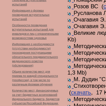
Перечень вступительных
испытаний
Розов ВС (
Информация о формах
Русланова Л
проведения вступительных
Очагавия Э.
испытаний
Очагавия Э.
Особенности проведения
вступительных испытаний для
Великие лю
инвалидов и лиц с ограниченными
Kb)
возможностями здоровья
Информация о необходимости
Методическ
(отсутствии необходимости)
Методическ
прохождения поступающими
обязательного предварительного
Методическ
медицинского осмотра
Методически
(обследования)
1,3 Mb)
Общее количество мест для
приема по каждой специальности
М. Дудин "С
(профессии), в том числе по
Стихотворен
различным формам обучения
Количество мест, финансируемых
(
скачать
, 17 
за счет бюджетных ассигнований
Методическ
федерального бюджета, бюджетов
субъектов Российской Федерации,
Методическ