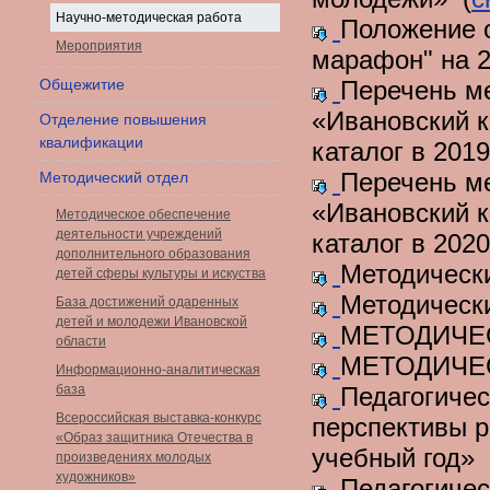
Научно-методическая работа
Положение о
Мероприятия
марафон" на 2
Общежитие
Перечень м
«Ивановский к
Отделение повышения
квалификации
каталог в 2019
Перечень м
Методический отдел
«Ивановский к
Методическое обеспечение
деятельности учреждений
каталог в 2020
дополнительного образования
Методическ
детей сферы культуры и искуства
Методически
База достижений одаренных
детей и молодежи Ивановской
МЕТОДИЧЕС
области
МЕТОДИЧЕС
Информационно-аналитическая
база
Педагогичес
Всероссийская выставка-конкурс
перспективы р
«Образ защитника Отечества в
учебный год» 
произведениях молодых
художников»
Педагогичес