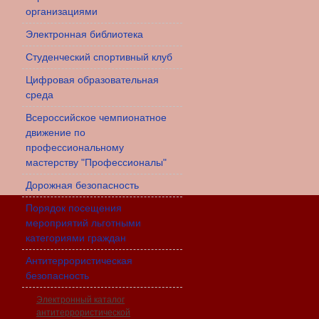
организациями
Электронная библиотека
Студенческий спортивный клуб
Цифровая образовательная
среда
Всероссийское чемпионатное
движение по
профессиональному
мастерству "Профессионалы"
Дорожная безопасность
Порядок посещения
мероприятий льготными
категориями граждан
Антитеррористическая
безопасность
Электронный каталог
антитеррористической