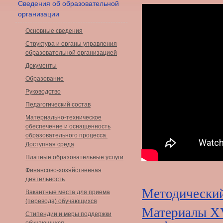
Сведения об образовательной
организации
Основные сведения
Структура и органы управления
образовательной организацией
Документы
Образование
Руководство
Педагогический состав
Материально-техническое
обеспечение и оснащенность
образовательного процесса.
Доступная среда
Платные образовательные услуги
Финансово-хозяйственная
деятельность
Методический
Вакантные места для приема
(перевода) обучающихся
Материалы XV
Стипендии и меры поддержки