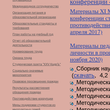
конференции 
обучающихся
Международное сотрудничество
Материалы XI 
Организация питания в
конференции ст
образовательной организации
противодействи
Образовательные стандарты и
требования
апреля 2017)
План работы на учебный год
Отчет об образовательной
Материалы педа
деятельности
личности в про
Нормирование труда
ноября 2020)
Охрана труда
Студенческая газета "XXV КадрЪ"
Сборник нау
Социально-значимые
(
скачать
, 4,2
мероприятия
Методическ
Правовое просвещение граждан
Методическ
Результаты рассмотрения
обращения граждан
Методическ
Противодействие коррупции
Методическ
Меры поддержки студентов из
Методическ
многодетных семей