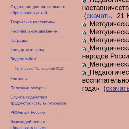
наставничеств
Отделение дополнительного
образования детей
(
скачать
, 21 
Творческие коллективы
Методически
Методически
Фестивальное движение
Методически
Награды
Методически
Концертные залы
народов Росси
Видеоальбом
Методически
Телепроект "Культурный КОД"
Педагогичес
Контакты
воспитательно
года» (
скачат
Полезные ресурсы
Служба содействия
трудоустройству выпускников
PROчитай Россию
Взаимодействие с
образовательными