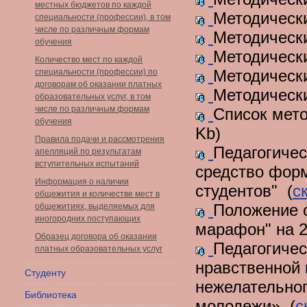
местных бюджетов по каждой
Методическ
специальности (профессии), в том
числе по различным формам
Методическ
обучения
Методическ
Количество мест по каждой
Методическ
специальности (профессии) по
договорам об оказании платных
Методическ
образовательных услуг, в том
числе по различным формам
Список мето
обучения
Kb)
Правила подачи и рассмотрения
Педагогичес
апелляций по результатам
вступительных испытаний
средство фор
Информация о наличии
студентов" (
с
общежития и количестве мест в
Положение о
общежитиях, выделяемых для
иногородних поступающих
марафон" на 2
Образец договора об оказании
Педагогичес
платных образовательных услуг
нравственной 
Студенту
нежелательног
Библиотека
молодежи» (
с