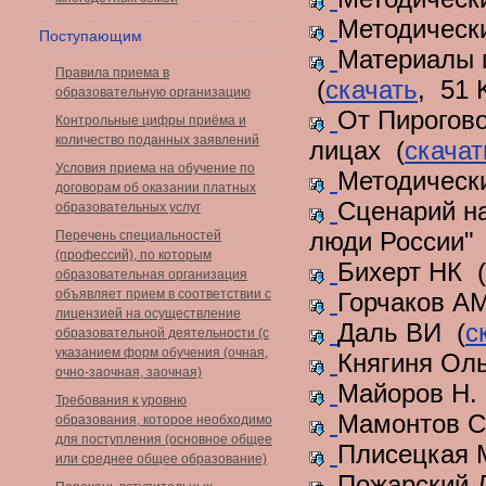
Методическ
Поступающим
Материалы п
Правила приема в
(
скачать
, 51 
образовательную организацию
От Пирогово
Контрольные цифры приёма и
количество поданных заявлений
лицах (
скачат
Условия приема на обучение по
Методическ
договорам об оказании платных
Сценарий н
образовательных услуг
люди России" 
Перечень специальностей
(профессий), по которым
Бихерт НК (
образовательная организация
объявляет прием в соответствии с
Горчаков А
лицензией на осуществление
Даль ВИ (
с
образовательной деятельности (с
указанием форм обучения (очная,
Княгиня Оль
очно-заочная, заочная)
Майоров Н.
Требования к уровню
Мамонтов С
образования, которое необходимо
для поступления (основное общее
Плисецкая 
или среднее общее образование)
Пожарский 