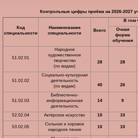
Контрольные цифры приёма на 2026-2027 у
В том 
Код
Наименование
Очная
Всего
специальности
специальности
форма
обучения
Народное
художественное
51.02.01
творчество
28
28
(по видам)
Социально-культурная
51.02.02
деятельность
40
26
(по видам)
Библиотечно-
51.02.03
информационная
14
9
деятельность
52.02.04
Актёрское искусство
10
10
Сольное и хоровое
53.02.05
10
10
народное пение