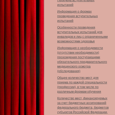
Перечень вступительных
испытаний
Информация о формах
проведения вступительных
испытаний
Особенности проведения
вступительных испытаний для
инвалидов и лиц с ограниченными
возможностями здоровья
Информация о необходимости
(отсутствии необходимости)
прохождения поступающими
обязательного предварительного
медицинского осмотра
(обследования)
Общее количество мест для
приема по каждой специальности
(профессии), в том числе по
различным формам обучения
Количество мест, финансируемых
за счет бюджетных ассигнований
федерального бюджета, бюджетов
субъектов Российской Федерации,