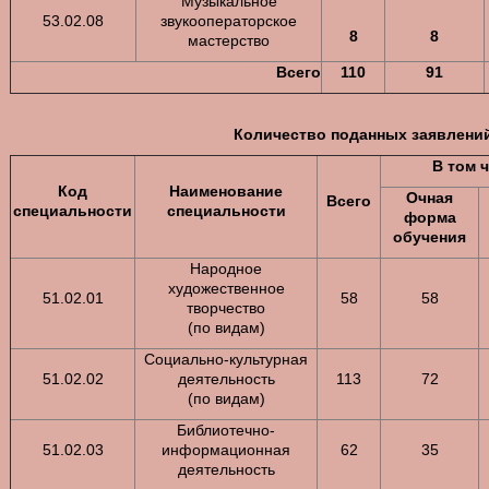
Музыкальное
53.02.08
звукооператорское
8
8
мастерство
Всего
110
91
Количество поданных заявлени
В том 
Код
Наименование
Очная
Всего
специальности
специальности
форма
обучения
Народное
художественное
51.02.01
58
58
творчество
(по видам)
Социально-культурная
51.02.02
деятельность
113
72
(по видам)
Библиотечно-
51.02.03
информационная
62
35
деятельность