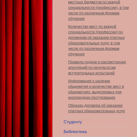
местных бюджетов по каждой
специальности (профессии), в том
числе по различным формам
обучения
Количество мест по каждой
специальности (профессии) по
договорам об оказании платных
образовательных услуг, в том
числе по различным формам
обучения
Правила подачи и рассмотрения
апелляций по результатам
вступительных испытаний
Информация о наличии
общежития и количестве мест в
общежитиях, выделяемых для
иногородних поступающих
Образец договора об оказании
платных образовательных услуг
Студенту
Библиотека