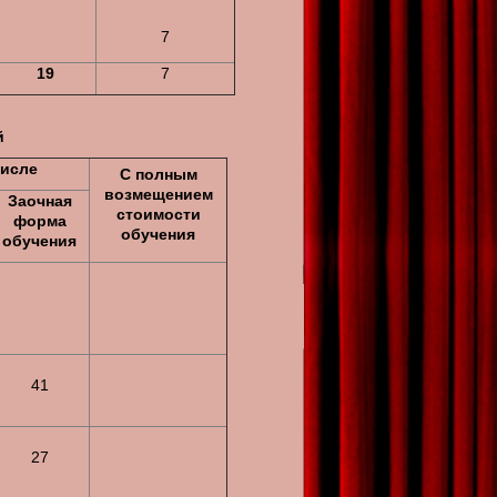
7
19
7
й
числе
С полным
возмещением
Заочная
стоимости
форма
обучения
обучения
41
27