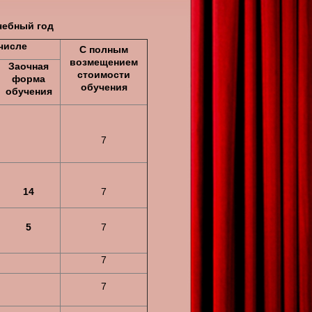
чебный год
числе
С полным
возмещением
Заочная
стоимости
форма
обучения
обучения
7
14
7
5
7
7
7