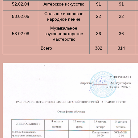
52.02.04
Актёрское искусство
91
91
Сольное и хоровое
53.02.05
22
22
народное пение
Музыкальное
53.02.08
звукооператорское
36
36
мастерство
Всего
382
314