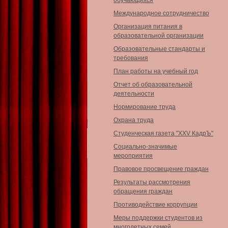
обучающихся
Международное сотрудничество
Организация питания в
образовательной организации
Образовательные стандарты и
требования
План работы на учебный год
Отчет об образовательной
деятельности
Нормирование труда
Охрана труда
Студенческая газета "XXV КадрЪ"
Социально-значимые
мероприятия
Правовое просвещение граждан
Результаты рассмотрения
обращения граждан
Противодействие коррупции
Меры поддержки студентов из
многодетных семей