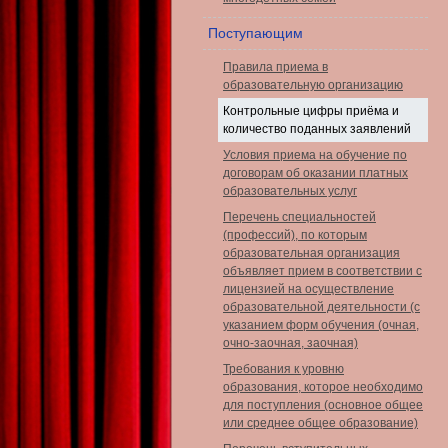
Поступающим
Правила приема в
образовательную организацию
Контрольные цифры приёма и
количество поданных заявлений
Условия приема на обучение по
договорам об оказании платных
образовательных услуг
Перечень специальностей
(профессий), по которым
образовательная организация
объявляет прием в соответствии с
лицензией на осуществление
образовательной деятельности (с
указанием форм обучения (очная,
очно-заочная, заочная)
Требования к уровню
образования, которое необходимо
для поступления (основное общее
или среднее общее образование)