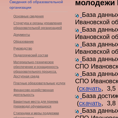
молодежи 
Сведения об образовательной
организации
База данны
Основные сведения
Ивановской об
Структура и органы управления
База данны
образовательной организацией
Документы
Ивановской об
Образование
База данны
Руководство
Ивановской об
Педагогический состав
База данных
Материально-техническое
СПО Ивановско
обеспечение и оснащенность
образовательного процесса.
База данных
Доступная среда
СПО Ивановско
Платные образовательные услуги
(
скачать
, 3,5
Финансово-хозяйственная
База достиж
деятельность
(
скачать
, 3,8
Вакантные места для приема
(перевода) обучающихся
База данных
Стипендии и меры поддержки
СПО Ивановско