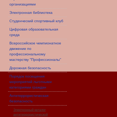
организациями
Электронная библиотека
Студенческий спортивный клуб
Цифровая образовательная
среда
Всероссийское чемпионатное
движение по
профессиональному
мастерству "Профессионалы"
Дорожная безопасность
Порядок посещения
мероприятий льготными
категориями граждан
Антитеррористическая
безопасность
Электронный каталог
антитеррористической