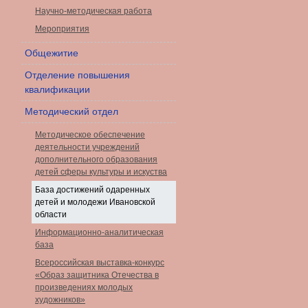
Научно-методическая работа
Мероприятия
Общежитие
Отделение повышения
квалификации
Методический отдел
Методическое обеспечение
деятельности учреждений
дополнительного образования
детей сферы культуры и искуства
База достижений одаренных
детей и молодежи Ивановской
области
Информационно-аналитическая
база
Всероссийская выставка-конкурс
«Образ защитника Отечества в
произведениях молодых
художников»