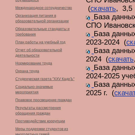
обучающихся
(
скачать
, 3,5
Международное сотрудничество
База данных
Организация питания в
образовательной организации
СПО Ивановско
Образовательные стандарты и
База данны
требования
2023-2024 (
ск
План работы на учебный год
База данны
Отчет об образовательной
деятельности
2024 (
скачать
Нормирование труда
База данны
Охрана труда
2024-2025 уче
Студенческая газета "XXV КадрЪ"
База данны
Социально-значимые
2025 г. (
скача
мероприятия
Правовое просвещение граждан
Результаты рассмотрения
обращения граждан
Противодействие коррупции
Меры поддержки студентов из
многодетных семей