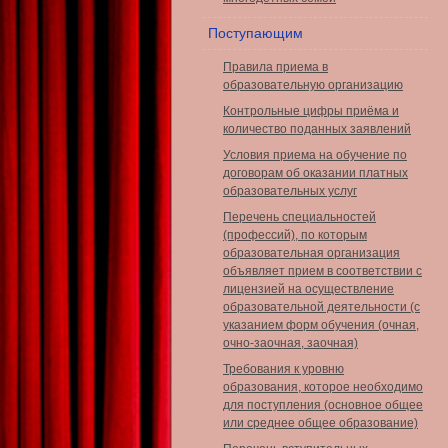
Поступающим
Правила приема в
образовательную организацию
Контрольные цифры приёма и
количество поданных заявлений
Условия приема на обучение по
договорам об оказании платных
образовательных услуг
Перечень специальностей
(профессий), по которым
образовательная организация
объявляет прием в соответствии с
лицензией на осуществление
образовательной деятельности (с
указанием форм обучения (очная,
очно-заочная, заочная)
Требования к уровню
образования, которое необходимо
для поступления (основное общее
или среднее общее образование)