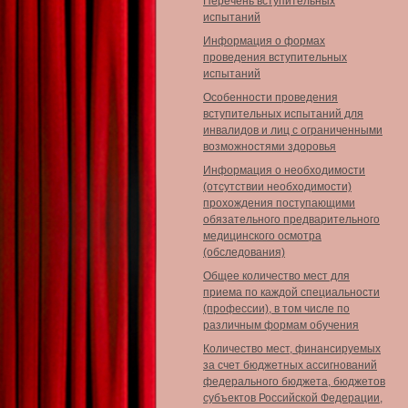
Перечень вступительных
испытаний
Информация о формах
проведения вступительных
испытаний
Особенности проведения
вступительных испытаний для
инвалидов и лиц с ограниченными
возможностями здоровья
Информация о необходимости
(отсутствии необходимости)
прохождения поступающими
обязательного предварительного
медицинского осмотра
(обследования)
Общее количество мест для
приема по каждой специальности
(профессии), в том числе по
различным формам обучения
Количество мест, финансируемых
за счет бюджетных ассигнований
федерального бюджета, бюджетов
субъектов Российской Федерации,