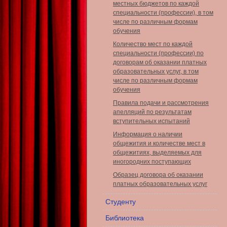
местных бюджетов по каждой
специальности (профессии), в том
числе по различным формам
обучения
Количество мест по каждой
специальности (профессии) по
договорам об оказании платных
образовательных услуг, в том
числе по различным формам
обучения
Правила подачи и рассмотрения
апелляций по результатам
вступительных испытаний
Информация о наличии
общежития и количестве мест в
общежитиях, выделяемых для
иногородних поступающих
Образец договора об оказании
платных образовательных услуг
Студенту
Библиотека