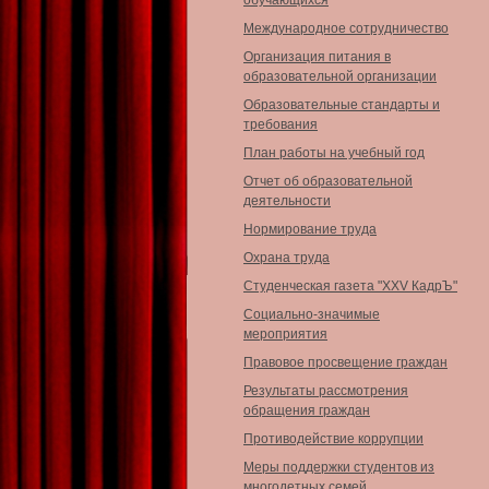
обучающихся
Международное сотрудничество
Организация питания в
образовательной организации
Образовательные стандарты и
требования
План работы на учебный год
Отчет об образовательной
деятельности
Нормирование труда
Охрана труда
Студенческая газета "XXV КадрЪ"
Социально-значимые
мероприятия
Правовое просвещение граждан
Результаты рассмотрения
обращения граждан
Противодействие коррупции
Меры поддержки студентов из
многодетных семей